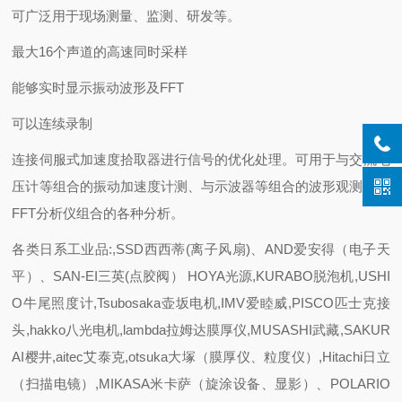
可广泛用于现场测量、监测、研发等。
最大16个声道的高速同时采样
能够实时显示振动波形及FFT
可以连续录制
连接伺服式加速度拾取器进行信号的优化处理。可用于与交流电
压计等组合的振动加速度计测、与示波器等组合的波形观测、与
FFT分析仪组合的各种分析。
各类日系工业品:,SSD西西蒂(离子风扇)、AND爱安得（电子天
平）、SAN-EI三英(点胶阀） HOYA光源,KURABO脱泡机,USHI
O牛尾照度计,Tsubosaka壶坂电机,IMV爱睦威,PISCO匹士克接
头,hakko八光电机,lambda拉姆达膜厚仪,MUSASHI武藏,SAKUR
AI樱井,aitec艾泰克,otsuka大塚（膜厚仪、粒度仪）,Hitachi日立
（扫描电镜）,MIKASA米卡萨（旋涂设备、显影）、POLARIO