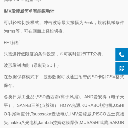
IMV爱睦威简单智能振动计
可以轻松切换模式。冲击波等最大振幅为Peak，旋转机械条件
为rms等，可在画面上轻松切换。
FFT解析
只需进行低限度的条件设定，即可实时进行FFT分析。
波形录制功能（录制到SD卡）
在数据保存模式下，波形数据可以通过附带的SD卡以CSV格式
保存。
各类日系工业品:,SSD西西蒂(离子风扇)、AND爱安得（电子天
平）、SAN-EI三英(点胶阀） HOYA光源,KURABO脱泡机,USHI
O牛尾照度计,Tsubosaka壶坂电机,IMV爱睦威,PISCO匹士克接
头,hakko八光电机,lambda拉姆达膜厚仪,MUSASHI武藏,SAKUR