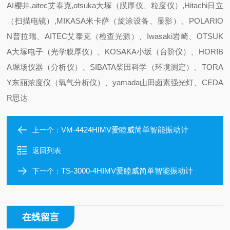
AI樱井,aitec艾泰克,otsuka大塚（膜厚仪、粒度仪）,Hitachi日立
（扫描电镜）,MIKASA米卡萨（旋涂设备、显影）、POLARIO
N普拉瑞、AITEC艾泰克（检查光源）、Iwasaki岩崎、OTSUK
A大塚电子（光学膜厚仪）、KOSAKA小坂（台阶仪）、HORIB
A堀场仪器（分析仪）、SIBATA柴田科学（环境测定）、TORA
Y东丽浓度仪（氧气分析仪）、yamada山田卤素强光灯、CEDA
R思达
VM-4424HIMV爱睦威简单智能振动计
上一个：
返回列表
TS-3000-4HIMV爱睦威简单智能振动计
下一个：
在线留言