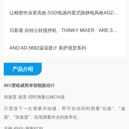
让精密作业更高效-SSD电源内置式除静电风枪AGZ-III/AGZⅣ内置电磁阀
日新基 自转公转搅拌机 THINKY MIXER ARE-312 产品介绍
AND AD-5682温湿度计 美萨现货系列
产品介绍
IMV爱睦威简单智能振动计
加速度·速度·同时测量位移OA值
只需按下一次测量开始键，即可自动同时测量“位移"、“速
度"、“加速度"，实现测量作业的效率化。
高峰·RMS·测量EQP