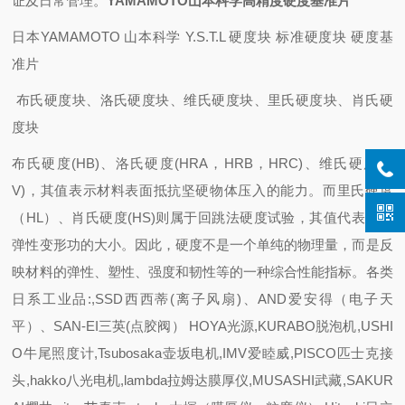
证及日常管理。
YAMAMOTO山本科学高精度硬度基准片
日本YAMAMOTO 山本科学 Y.S.T.L 硬度块 标准硬度块 硬度基
准片
布氏硬度块、洛氏硬度块、维氏硬度块、里氏硬度块、肖氏硬
度块
布氏硬度(HB)、洛氏硬度(HRA，HRB，HRC)、维氏硬度(H
V)，其值表示材料表面抵抗坚硬物体压入的能力。而里氏硬度
（HL）、肖氏硬度(HS)则属于回跳法硬度试验，其值代表金属
弹性变形功的大小。因此，硬度不是一个单纯的物理量，而是反
映材料的弹性、塑性、强度和韧性等的一种综合性能指标。
各类
日系工业品:,SSD西西蒂(离子风扇)、AND爱安得（电子天
平）、SAN-EI三英(点胶阀） HOYA光源,KURABO脱泡机,USHI
O牛尾照度计,Tsubosaka壶坂电机,IMV爱睦威,PISCO匹士克接
头,hakko八光电机,lambda拉姆达膜厚仪,MUSASHI武藏,SAKUR