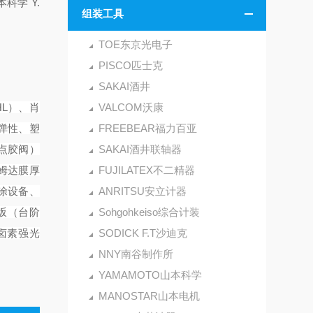
本科学 Y.
组装工具
TOE东京光电子
PISCO匹士克
SAKAI酒井
HL）、肖
VALCOM沃康
弹性、塑
FREEBEAR福力百亚
(点胶阀）
SAKAI酒井联轴器
a拉姆达膜厚
FUJILATEX不二精器
（旋涂设备、
ANRITSU安立计器
小坂（台阶
Sohgohkeiso综合计装
田卤素强光
SODICK F.T沙迪克
NNY南谷制作所
YAMAMOTO山本科学
MANOSTAR山本电机