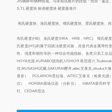
JIS钢材45钢种组成。与未知试验片的比较・照合・鉴定
S.T.L 硬度块 标准硬度块 硬度基准片
布氏硬度块、洛氏硬度块、维氏硬度块、里氏硬度块、肖
布氏硬度(HB)、洛氏硬度(HRA，HRB，HRC)、维
氏硬度(HS)则属于回跳法硬度试验，其值代表金属弹
性、强度和韧性等的一种综合性能指标。
各类日系工业品:
HOYA光源,KURABO脱泡机,USHIO牛尾照度计,Tsubos
仪,MUSASHI武藏,SAKURAI樱井,aitec艾泰克,ots
显影）、POLARION普拉瑞、AITEC艾泰克（检查光源）
仪）、HORIBA堀场仪器（分析仪）、SIBATA柴田科
灯、CEDAR思达