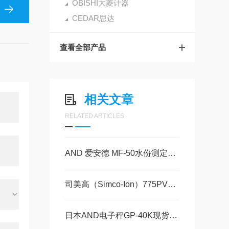
OBISHI大菱计器
CEDAR思达
查看全部产品
相关文章
RELATED ARTICLES
AND 爱安德 MF-50水份测定仪现货系列 美萨全系列代理
司美高（Simco-Ion）775PVS手持式离子产生器验证仪 美萨现货20台
日本AND电子秤GP-40K现货系列 美萨科技篇