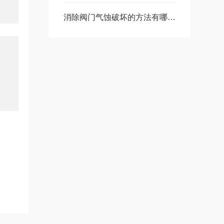
消除阀门​气蚀破坏的方法有哪些？分享十种阀门气蚀破坏方法，美萨科技篇