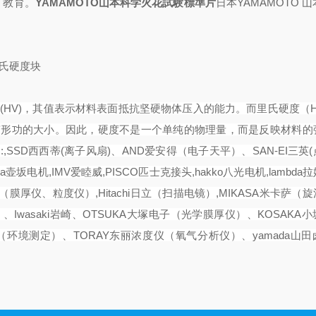
、教育。
YAMAMOTO山本科学火花試験標準片
日本YAMAMOTO 山
氏硬度块
氏硬度(HV)，其值表示材料表面抵抗坚硬物体压入的能力。而里氏硬度（
性变形功的大小。因此，硬度不是一个单纯的物理量，而是反映材料的
,SSD西西蒂(离子风扇)、AND爱安得（电子天平）、SAN-EI三英
aka壶坂电机,IMV爱睦威,PISCO匹士克接头,hakko八光电机,lambd
uka大塚（膜厚仪、粒度仪）,Hitachi日立（扫描电镜）,MIKASA米卡萨
、Iwasaki岩崎、OTSUKA大塚电子（光学膜厚仪）、KOSAKA
学（环境测定）、TORAY东丽浓度仪（氧气分析仪）、yamada山