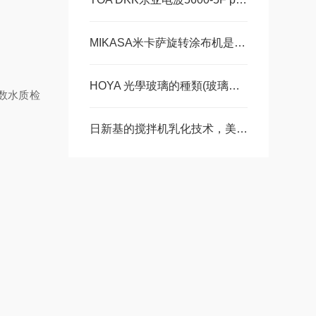
MIKASA米卡萨旋转涂布机是如何实现薄膜材料的均匀涂覆的?
HOYA 光學玻璃的種類(玻璃種類)和表示 美萨科技篇
参数水质检
日新基的搅拌机乳化技术，美萨科技篇