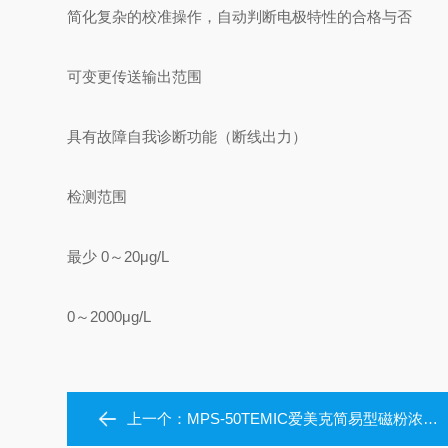
简化复杂的校准操作，自动判断电极特性的合格与否
可变更传送输出范围
具有故障自我诊断功能（断线出力）
检测范围
最少 0～20μg/L
0～2000μg/L
上一个：
MPS-50TEMIC爱美克简易型磁粉浓度计高测量