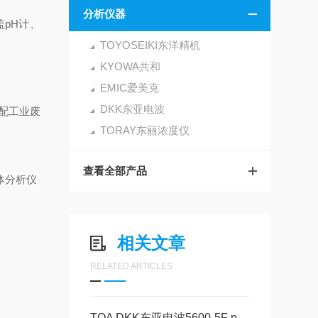
分析仪器
pH计、
TOYOSEIKI东洋精机
KYOWA共和
EMIC爱美克
DKK东亚电波
配工业废
TORAY东丽浓度仪
查看全部产品
一体分析
仪
相关文章
RELATED ARTICLES
TOA DKK东亚电波5600-5F pH计传感器非加压型 美萨全系列代理