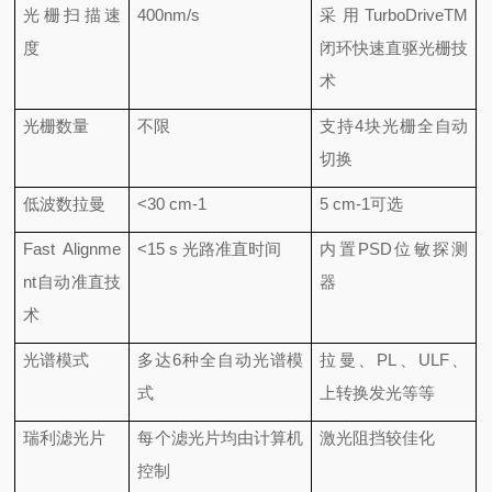
光栅扫描速
400nm/s
采用TurboDriveTM
度
闭环快速直驱光栅技
术
光栅数量
不限
支持4块光栅全自动
切换
低波数拉曼
<30 cm-1
5 cm-1可选
Fast Alignme
<15 s 光路准直时间
内置PSD位敏探测
nt自动准直技
器
术
光谱模式
多达6种全自动光谱模
拉曼、PL、ULF、
式
上转换发光等等
瑞利滤光片
每个滤光片均由计算机
激光阻挡较佳化
控制