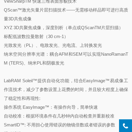
ViewSharpTM
快速三维表面形貌技术
QScan™
激光矢量片层扫描技术
——
无需移动样品即可进行高质
量
3D
共焦成像
XYZ 3D
共聚焦成像，深度剖析（单点或
QScanTM
片层扫描）
标配低波数拉曼散射（
30 cm-1
）
光致发光（
PL
）、电致发光、光电流、上转换发光
纳米空间分辨率光谱：耦合
AFM
和
SEM
可以实现
NanoRamanT
M (TERS)
、纳米
PL
和阴极发光
LabRAM Soleil™
提供自动化功能，结合
EasyImage™
易成像工
作流技术，减少了参数设置上花费的时间，并且较大程度上确保
了稳定性和再现性
:
操作系统
EasyImage™
：有操作向导，简单快速
自动校准：根据环境条件在几秒钟内自动检查并重新校准
SmartID™:
不用担心使用错误的物镜倍数或者错误的参数