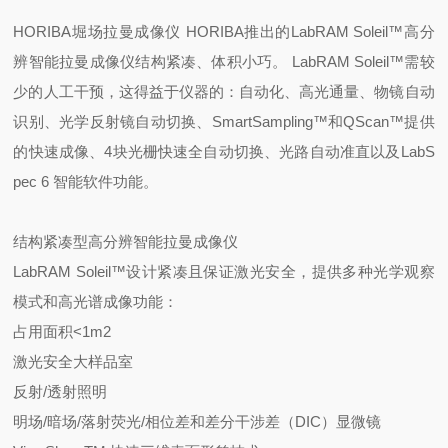
HORIBA
堀场拉曼成像仪
HORIBA
推出的
LabRAM Soleil™
高分
辨智能拉曼成像仪结构紧凑、体积小巧。
LabRAM Soleil™
需较
少的人工干预，这得益于仪器的：自动化、高光通量、物镜自动
识别、光学反射镜自动切换、
SmartSampling™
和
QScan™
提供
的快速成像、
4
块光栅快速全自动切换、光路自动准直以及
LabS
pec 6
智能软件功能。
结构紧凑型高分辨智能拉曼成像仪
LabRAM Soleil™
设计紧凑且保证激光安全，提供多种光学观察
模式和高光谱成像功能：
占用面积
<1m2
激光安全大样品室
反射
/
透射照明
明场
/
暗场
/
落射荧光
/
相位差和差分干涉差（
DIC
）显微镜