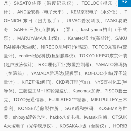
尺）SKSATO佐藤（温度记录仪）、TECLOCK得乐（硬度
计）、AND爱安得（电子天平）、KEM京都电子（水分仪）、T
OHNICHI东日（扭力扳手）、ULVAC爱发科泵、IWAKI易威
奇、SAN-EI三英(点胶阀）（泵）、kashiyama柏山（干式
泵）、MARUYAMA丸山(泵)、、Kanetec强 力(高斯计)、SAKU
RAI樱井(无尘纸)、NIRECO尼利可(传感器)、TOFCO东富科(流
量计)、eoptics颐光科技(反射膜厚仪)、TOKYO KEISO东京计装
(超声波液位计)、RKC理化工业(数显控制器)、YAMATO雅玛拓
（恒温箱）、YAMADA雅玛达(隔膜泵)、KOFLOC小岛(浮子流
量计）、KITZ开滋(阀门)、CKD喜开理(气缸)、NYS西村化工(半
导体)、三菱重工MHI 蜗轮减速机、Kanomax加野、PISCO碧士
克、TOYO光通信器、FUJILATEX***精器、MIKI PULLEY三木
普利、KONSEI近藤製作所 、SGK昭和技研、KOSEMK考世
美、shibuya涩谷光学、hakko八光电机、Iwasaki岩崎、OTSUK
A大塚电子（光学膜厚仪）、KOSAKA小坂（台阶仪）、HORIB