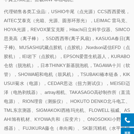
代理销售各类工业品:，USHIO牛尾（点光源）CCS西西爱视，
AITEC艾泰克（光箱、光源、圆形环形光），LEIMAC 雷马克、
HOYA光源，REVOX莱宝克斯，Hitachi日立科学仪器、SIMCO
思美高（离子棒），SSD西西蒂(离子风扇)，KASUGA春日(离
子棒)、MUSASHI武藏点胶机（点胶机）,Nordson诺信EFD（点
胶机），IEI岩下（点胶机），EPSON爱普生机器人，KURABO
仓纺（脱泡机），日本THINKY新基脱泡机，TAGAWA十川（软
管），SHOWA昭和电机（鼓风机），TSUBAKI椿本链条，KIK
USUI菊水（电源），CEDAR思达（扭力测试仪），MEISEI迈
泽（电热剥线器）、artray相机、TAKASAGO高砂制作所（直流
电源）、RION理音（测振仪）、HOKUTO DENKO北斗电工、
TML东京测器、SIGMAKOKI西格玛光机、FLOWELL 福威、AS
AHI旭有机材、KYOWA共和（应变片）、ONOSOKKI小野（传
感器）、FUJIKURA藤仓（单向阀）、SK新泻精机（水平测量