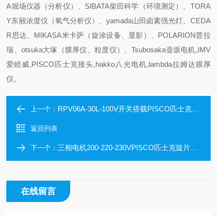
A堀场仪器（分析仪）、SIBATA柴田科学（环境测定）、TORA
Y东丽浓度仪（氧气分析仪）、yamada山田卤素强光灯、CEDA
R思达、MIKASA米卡萨（旋涂设备、显影）、POLARION普拉
瑞、otsuka大塚（膜厚仪、粒度仪）、Tsubosaka壶坂电机,IMV
爱睦威,PISCO匹士克接头,hakko八光电机,lambda拉姆达膜厚
仪。
RPV06A-30L-100V开关搭载PISCO匹士克旋片式真空泵
上一个：
返回列表
三相电机200-220-230VPISCO匹士克旋片式真空泵RPV062低真空60L
下一个：
在线留言