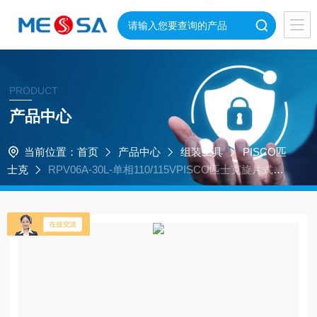
PRODUCT
产品中心
当前位置：
首页
产品中心
组装工具
PISCO匹
士克
RPV06A-30L-单相110/115VPISCO匹士克旋片式真
空泵