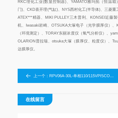
RKC理化工业(数显控制器)、YAMATO雅玛拓（恒温箱）
门)、CKD喜开理(气缸)、NYS西村化工(半导体)、三菱重工
ATEX***精器、MIKI PULLEY三木普利、KONSEI近
机、Iwasaki岩崎、OTSUKA大塚电子（光学膜厚仪）、
（环境测定）、TORAY东丽浓度仪（氧气分析仪）、yam
OLARION普拉瑞、otsuka大塚（膜厚仪、粒度仪）、Tsub
达膜厚仪。
上一个：
RPV06A-30L-单相110/115VPISCO匹士克旋片式真空泵
在线留言