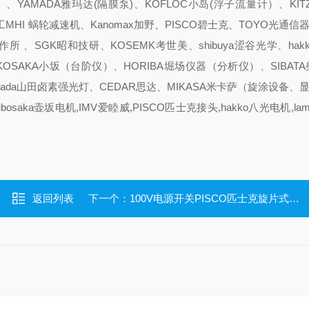
、YAMADA雅玛达(隔膜泵)、KOFLOC小岛(浮子流量计）、KIT
MHI 蜗轮减速机、Kanomax加野、PISCO碧士克、TOYO光通信器、
藤製作所 、SGK昭和技研、KOSEMK考世美、shibuya涩谷光学、hak
KOSAKA小坂（台阶仪）、HORIBA堀场仪器（分析仪）、SIBAT
ada山田卤素强光灯、CEDAR思达、MIKASA米卡萨（旋涂设备、
osaka壶坂电机,IMV爱睦威,PISCO匹士克接头,hakko八光电机,la
返回列表
下一个：
100V电源开关PISCO匹士克旋片式真空泵RPV062低真空60L