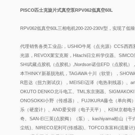
PISCO匹士克旋片式真空泵RPV062低真空60L
RPV062低真空60L三相电机200-220-230V型，实
代理销售各类工业品:，USHIO牛尾（点光源）CCS西西爱
光源，REVOX莱宝克斯，Hitachi日立科学仪器、SIM
SHI武藏点胶机（点胶机）,Nordson诺信EFD（点胶机
本THINKY新基脱泡机，TAGAWA十川（软管），SHOW
R思达（扭力测试仪），MEISEI迈泽（电热剥线器）、ar
OKUTO DENKO北斗电工、TML东京测器、SIGMAKO
ONOSOKKI小野（传感器）、FUJIKURA藤仓（单向
乐（硬度计）、AND爱安得（电子天平）、KEM京都电子（
奇、SAN-EI三英(点胶阀）（泵）、kashiyama柏山（干式
尘纸)、NIRECO尼利可(传感器)、TOFCO东富科(流量计)