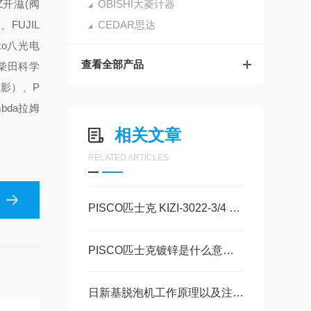
Z开滋(阀
OBISHI大菱计器
FUJIL
CEDAR思达
ko八光电
查看全部产品
A柴田科学
显影）、P
mbda拉姆
相关文章
RELATED ARTICLES
PISCO匹士克 KIZI-3022-3/4 电镀泵口阀组现货80 美萨全系列代理
PISCO匹士克镀锌是什么意思 美萨科技全系列代理
日新基脱泡机工作原理以及注意事项