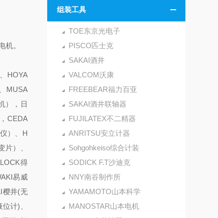
组装工具
TOE东京光电子
相电机。
PISCO匹士克
SAKAI酒井
、HOYA
VALCOM沃康
、MUSA
FREEBEAR福力百亚
泡机），日
SAKAI酒井联轴器
，CEDA
FUJILATEX不二精器
振仪）、H
ANRITSU安立计器
应变片）、
Sohgohkeiso综合计装
LOCK得
SODICK F.T沙迪克
AKI易威
NNY南谷制作所
I樱井(无
YAMAMOTO山本科学
液位计)、
MANOSTAR山本电机