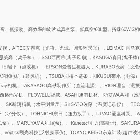
现了低噪音、低振动、高效率的旋片式真空泵。低真空/60L型。搭载60W 3
视，AITEC艾泰克（光箱、光源、圆形环形光），LEIMAC 雷马克
CO思美高（离子棒），SSD西西蒂(离子风扇)，KASUGA春日(离子棒)
），IEI岩下（点胶机），EPSON爱普生机器人，KURABO仓纺（脱
A昭和电机（鼓风机），TSUBAKI椿本链条，KIKUSUI菊水（电源）
tray相机、TAKASAGO高砂制作所（直流电源）、RION理音（测
KI西格玛光机、FLOWELL 福威、ASAHI旭有机材、KYOWA共和（
阀）、SK新泻精机（水平测量尺）SKSATO佐藤（温度记录仪）、TEC
水分仪）、TOHNICHI东日（扭力扳手）、ULVAC爱发科泵、IW
泵）、MARUYAMA丸山(泵)、、Kanetec强 力(高斯计)、SAKURA
、eoptics颐光科技(反射膜厚仪)、TOKYO KEISO东京计装(超声波