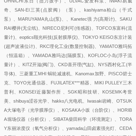
OHNICHI东日（扭力扳手）、ULVAC爱发科泵、IWAKI易威
奇、SAN-EI三英(点胶阀）（泵）、kashiyama柏山（干式
泵）、MARUYAMA丸山(泵)、、Kanetec强 力(高斯计)、SAKU
RAI樱井(无尘纸)、NIRECO尼利可(传感器)、TOFCO东富科(流
量计)、eoptics颐光科技(反射膜厚仪)、TOKYO KEISO东京计装
(超声波液位计)、RKC理化工业(数显控制器)、YAMATO雅玛拓
（恒温箱）、YAMADA雅玛达(隔膜泵)、KOFLOC小岛(浮子流
量计）、KITZ开滋(阀门)、CKD喜开理(气缸)、NYS西村化工(半
导体)、三菱重工MHI 蜗轮减速机、Kanomax加野、PISCO碧士
克、TOYO光通信器、FUJILATEX***精器、MIKI PULLEY三木
普利、KONSEI近藤製作所 、SGK昭和技研、KOSEMK考世
美、shibuya涩谷光学、hakko八光电机、Iwasaki岩崎、OTSUK
A大塚电子（光学膜厚仪）、KOSAKA小坂（台阶仪）、HORIB
A堀场仪器（分析仪）、SIBATA柴田科学（环境测定）、TORA
Y东丽浓度仪（氧气分析仪）、yamada山田卤素强光灯、CEDA