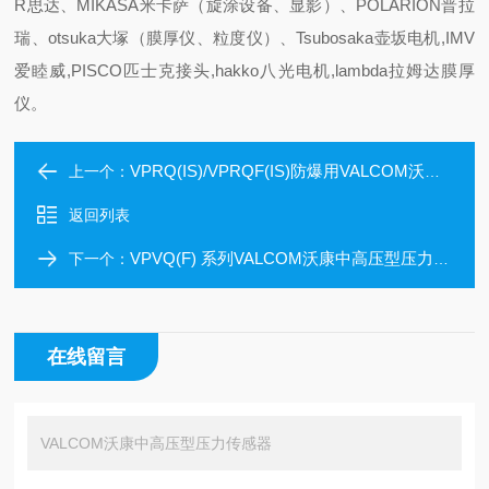
R思达、MIKASA米卡萨（旋涂设备、显影）、POLARION普拉
瑞、otsuka大塚（膜厚仪、粒度仪）、Tsubosaka壶坂电机,IMV
爱睦威,PISCO匹士克接头,hakko八光电机,lambda拉姆达膜厚
仪。
VPRQ(IS)/VPRQF(IS)防爆用VALCOM沃康中高压型压力传感器
上一个：
返回列表
VPVQ(F) 系列VALCOM沃康中高压型压力传感器
下一个：
在线留言