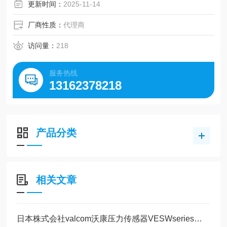
使用寿命长
更新时间：
2025-11-14
测量介质水、油、气体等，不易腐蚀15-5PH（沉淀硬化不锈
钢）的介质
厂商性质：
代理商
测量种类可进行正压、连成压的测量
访问量：
218
服务热线
13162378218
产品分类
相关文章
日本株式会社valcom沃康压力传感器VESWseries液压、空压、半导体、洁净室