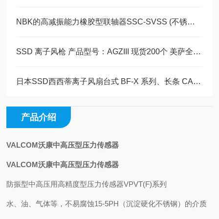
NBK的高减振能力橡胶型联轴器SSC-SVSS (不锈钢制・通孔型)现货系列
SSD 离子风枪 产品型号：AGZIII 现货200个 美萨全系列代理
日本SSD西西蒂离子风扇台式 BF-X 系列、长条 CABX 离子风棒介绍
产品介绍
VALCOM沃康中高压型压力传感器
VALCOM沃康中高压型压力传感器
防振型中高压用高精度型压力传感器VPVT(F)系列
水、油、气体等，不易腐蚀15-5PH（沉淀硬化不锈钢）的介质