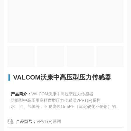
VALCOM沃康中高压型压力传感器
产品简介：
VALCOM沃康中高压型压力传感器
防振型中高压用高精度型压力传感器VPVT(F)系列
水、油、气体等，不易腐蚀15-5PH（沉淀硬化不锈钢）的介
质
高精度(非线性±0.2%R.C.)
产品型号：
VPVT(F)系列
传感器部分采用经切削加工形成的隔膜一体式结构，坚固且