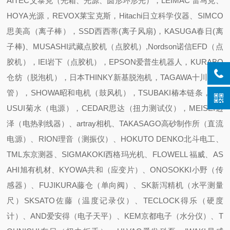
AITEC艾泰克（光箱、光源、圆形环形光），LEIMAC 雷马克、
HOYA光源，REVOX莱宝克斯，Hitachi日立科学仪器、SIMCO
思美高（离子棒），SSD西西蒂(离子风扇)，KASUGA春日(离
子棒)、MUSASHI武藏点胶机（点胶机）,Nordson诺信EFD（点
胶机），IEI岩下（点胶机），EPSON爱普生机器人，KURABO
仓纺（脱泡机），日本THINKY新基脱泡机，TAGAWA十川（软
管），SHOWA昭和电机（鼓风机），TSUBAKI椿本链条，KIK
USUI菊水（电源），CEDAR思达（扭力测试仪），MEISEI迈
泽（电热剥线器）、artray相机、TAKASAGO高砂制作所（直流
电源）、RION理音（测振仪）、HOKUTO DENKO北斗电工、
TML东京测器、SIGMAKOKI西格玛光机、FLOWELL 福威、AS
AHI旭有机材、KYOWA共和（应变片）、ONOSOKKI小野（传
感器）、FUJIKURA藤仓（单向阀）、SK新泻精机（水平测量
尺）SKSATO佐藤（温度记录仪）、TECLOCK得乐（硬度
计）、AND爱安得（电子天平）、KEM京都电子（水分仪）、T