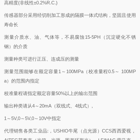
高精度(非线性±0.2%R.C.)
传感器部分采用经切削加工形成的隔膜一体式结构，坚固且使用
寿命长
测量介质
水、油、气体等，不易腐蚀15-5PH（沉淀硬化不锈
钢）的介质
测量种类
可进行正压、连成压的测量
测量范围
能够在额定容量1～100MPa（校准量程0.5～ 100MP
a）的范围内指定
校准量程请指定额定容量50%以上的输出范围
输出种类
请从4～20mA（双线式、4线式）,
1～5V,0～5V,0～10V中指定
代理销售各类工业品:，USHIO牛尾（点光源）CCS西西爱视，