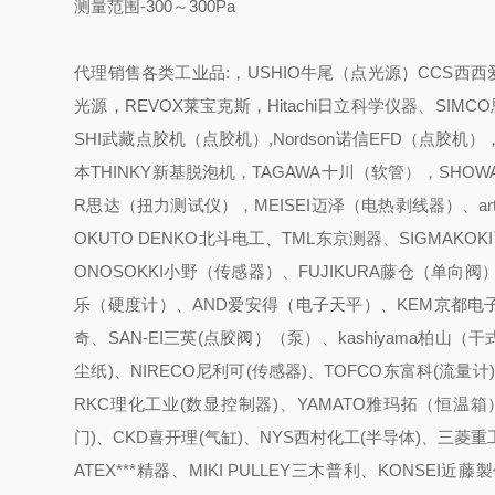
测量范围
-300～300Pa
代理销售各类工业品:，USHIO牛尾（点光源）CCS西西爱
光源，REVOX莱宝克斯，Hitachi日立科学仪器、SIM
SHI武藏点胶机（点胶机）,Nordson诺信EFD（点胶机
本THINKY新基脱泡机，TAGAWA十川（软管），SHOW
R思达（扭力测试仪），MEISEI迈泽（电热剥线器）、ar
OKUTO DENKO北斗电工、TML东京测器、SIGMAKO
ONOSOKKI小野（传感器）、FUJIKURA藤仓（单向
乐（硬度计）、AND爱安得（电子天平）、KEM京都电子（
奇、SAN-EI三英(点胶阀）（泵）、kashiyama柏山（干式
尘纸)、NIRECO尼利可(传感器)、TOFCO东富科(流量计)
RKC理化工业(数显控制器)、YAMATO雅玛拓（恒温箱）
门)、CKD喜开理(气缸)、NYS西村化工(半导体)、三菱重工
ATEX***精器、MIKI PULLEY三木普利、KONSEI近