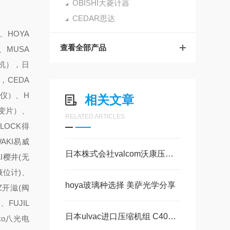
OBISHI大菱计器
CEDAR思达
、HOYA
查看全部产品
、MUSA
泡机），日
，CEDA
振仪）、H
相关文章
应变片）、
RELATED ARTICLES
LOCK得
AKI易威
日本株式会社valcom沃康压力传感器VESWseries液压、空压、半导体、洁净室
I樱井(无
液位计)、
hoya玻璃种选择 美萨光学分享
Z开滋(阀
FUJIL
日本ulvac进口压缩机组 C40R 爱发科美萨现货系列
ko八光电