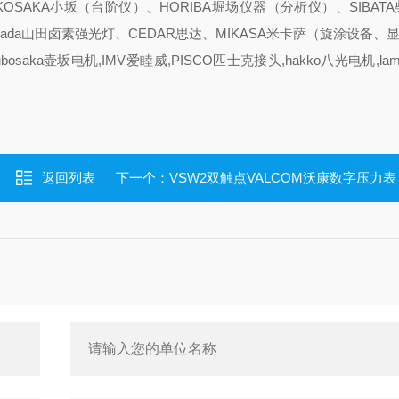
KOSAKA小坂（台阶仪）、HORIBA堀场仪器（分析仪）、SIBAT
ada山田卤素强光灯、CEDAR思达、MIKASA米卡萨（旋涂设备、
osaka壶坂电机,IMV爱睦威,PISCO匹士克接头,hakko八光电机,la
返回列表
下一个：
VSW2双触点VALCOM沃康数字压力表