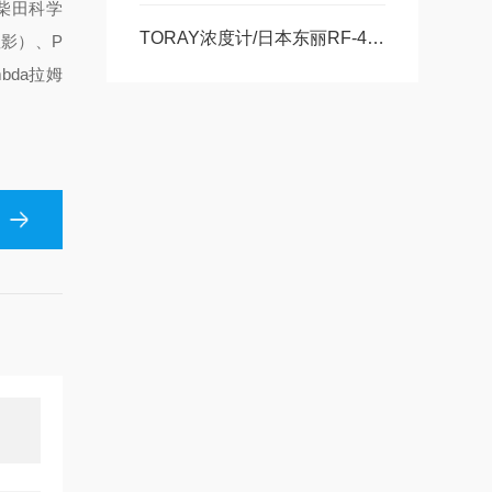
A柴田科学
TORAY浓度计/日本东丽RF-400/LC-450氧气分析仪售后服务中心
显影）、P
mbda拉姆