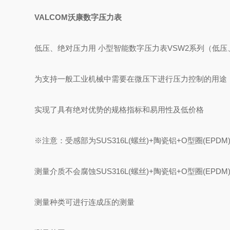
VALCOM沃康数字压力表
低压、绝对压力用 小型智能数字压力表VSW2系列（低
为支持一般工业机械中需要在微压下进行压力控制的用途
实现了具有绝对优势的规格指标和易用性及低价格
※注意：受感部为SUS316L(螺丝)+陶瓷铝+O型圈(EP
测量介质
不会腐蚀SUS316L(螺丝)+陶瓷铝+O型圈(EPD
测量种类
可进行连成压的测量