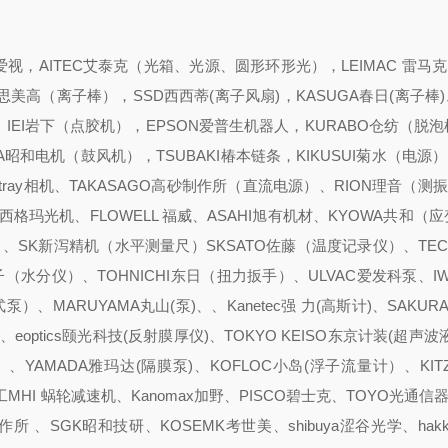
视，AITEC艾泰克（光箱、光源、圆形环形光），LEIMAC 雷马克
CO思美高（离子棒），SSD西西蒂(离子风扇)，KASUGA春日(离子棒)
），IEI岩下（点胶机），EPSON爱普生机器人，KURABO仓纺（脱
A昭和电机（鼓风机），TSUBAKI椿本链条，KIKUSUI菊水（电源）
tray相机、TAKASAGO高砂制作所（直流电源）、RION理音（测
KI西格玛光机、FLOWELL 福威、ASAHI旭有机材、KYOWA共和（
阀）、SK新泻精机（水平测量尺）SKSATO佐藤（温度记录仪）、TEC
水分仪）、TOHNICHI东日（扭力扳手）、ULVAC爱发科泵、IW
泵）、MARUYAMA丸山(泵)、、Kanetec强 力(高斯计)、SAKURA
、eoptics颐光科技(反射膜厚仪)、TOKYO KEISO东京计装(超声波
、YAMADA雅玛达(隔膜泵)、KOFLOC小岛(浮子流量计）、KIT
MHI 蜗轮减速机、Kanomax加野、PISCO碧士克、TOYO光通信器、
藤製作所 、SGK昭和技研、KOSEMK考世美、shibuya涩谷光学、hak