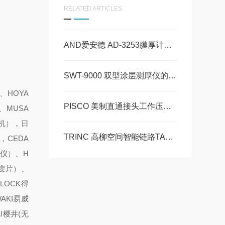
RELATED ARTICLES
AND爱安德 AD-3253膜厚计数量5台现货 美萨全系列代理
SWT-9000 双型涂层测厚仪的特点 日本SANKO山高
、HOYA
PISCO 美制直通接头工作压力、材质与连接类型主导参数上限
、MUSA
泡机），日
TRINC 高柳空间智能链路TAS-810 SMT-SFS 美萨全系列代理 现货库存
，CEDA
振仪）、H
应变片）、
LOCK得
AKI易威
I樱井(无