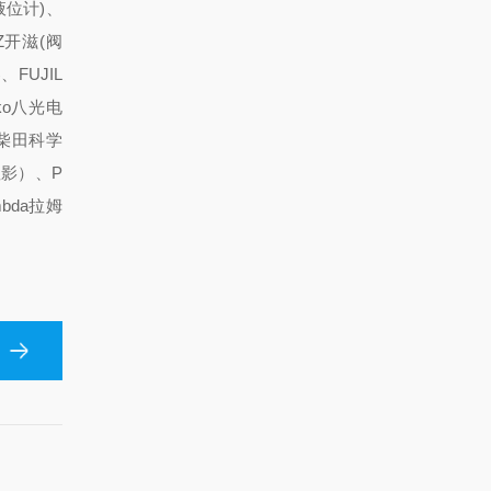
液位计)、
Z开滋(阀
FUJIL
ko八光电
A柴田科学
显影）、P
mbda拉姆