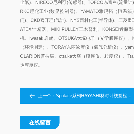
尘纸)、NIRECO尼利可(传感器)、TOFCO东富科(流量计)
RKC理化工业(数显控制器)、YAMATO雅玛拓（恒温箱）
门)、CKD喜开理(气缸)、NYS西村化工(半导体)、三菱重工
ATEX***精器、MIKI PULLEY三木普利、KONSEI近
机、Iwasaki岩崎、OTSUKA大塚电子（光学膜厚仪）、
（环境测定）、TORAY东丽浓度仪（氧气分析仪）、yam
OLARION普拉瑞、otsuka大塚（膜厚仪、粒度仪）、Tsub
达膜厚仪。
上一个：
Spotace系列HAYASHI林时计视觉检查LED照明
在线留言