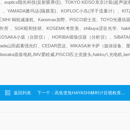
、eoptics颐光科技(反射膜厚仪)、TOKYO KEISO东京计装(超声波
、YAMADA雅玛达(隔膜泵)、KOFLOC小岛(浮子流量计）、KIT
MHI 蜗轮减速机、Kanomax加野、PISCO碧士克、TOYO光通信器、
藤製作所 、SGK昭和技研、KOSEMK考世美、shibuya涩谷光学、hak
KOSAKA小坂（台阶仪）、HORIBA堀场仪器（分析仪）、SIBAT
ada山田卤素强光灯、CEDAR思达、MIKASA米卡萨（旋涂设备、
osaka壶坂电机,IMV爱睦威,PISCO匹士克接头,hakko八光电机,la
返回列表
下一个：
高焦变焦HAYASHI林时计目视检查照明设备ACE