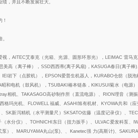
的业绩，并且不断发展壮大。
的！
倍。
视，AITEC艾泰克（光箱、光源、圆形环形光），LEIMAC 雷马克
CO思美高（离子棒），SSD西西蒂(离子风扇)，KASUGA春日(离子棒)
），IEI岩下（点胶机），EPSON爱普生机器人，KURABO仓纺（脱
A昭和电机（鼓风机），TSUBAKI椿本链条，KIKUSUI菊水（电源）
tray相机、TAKASAGO高砂制作所（直流电源）、RION理音（测
KI西格玛光机、FLOWELL 福威、ASAHI旭有机材、KYOWA共和（
阀）、SK新泻精机（水平测量尺）SKSATO佐藤（温度记录仪）、TEC
水分仪）、TOHNICHI东日（扭力扳手）、ULVAC爱发科泵、IW
泵）、MARUYAMA丸山(泵)、、Kanetec强 力(高斯计)、SAKURA