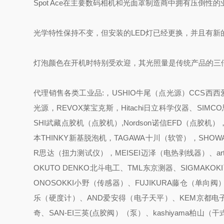
Spot Ace在主要数码相机和光面罩制造商中拥有压倒性
光学特性保持不变，但安装的LED灯已经更换，并且有新
灯泡颜色在开机时特别受欢迎，其光照量是传统产品的三
代理销售各类工业品:，USHIO牛尾（点光源）CCS西西爱
光源，REVOX莱宝克斯，Hitachi日立科学仪器、SIM
SHI武藏点胶机（点胶机）,Nordson诺信EFD（点胶机
本THINKY新基脱泡机，TAGAWA十川（软管），SHOW
R思达（扭力测试仪），MEISEI迈泽（电热剥线器）、ar
OKUTO DENKO北斗电工、TML东京测器、SIGMAKO
ONOSOKKI小野（传感器）、FUJIKURA藤仓（单向
乐（硬度计）、AND爱安得（电子天平）、KEM京都电子（
奇、SAN-EI三英(点胶阀）（泵）、kashiyama柏山（干式