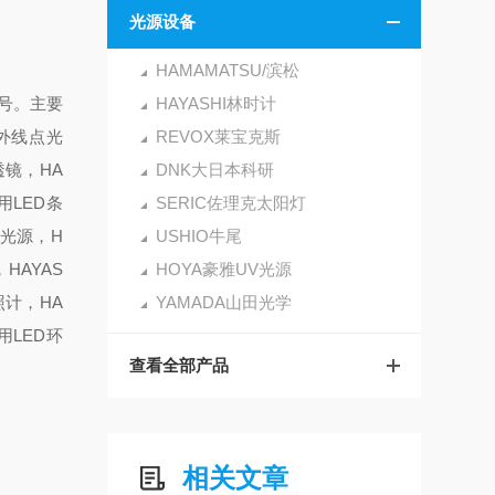
光源设备
HAMAMATSU/滨松
3号。主要
HAYASHI林时计
第外线点光
REVOX莱宝克斯
透镜，HA
DNK大日本科研
用LED条
SERIC佐理克太阳灯
冷光源，H
USHIO牛尾
HAYAS
HOYA豪雅UV光源
照计，HA
YAMADA山田光学
用LED环
查看全部产品
相关文章