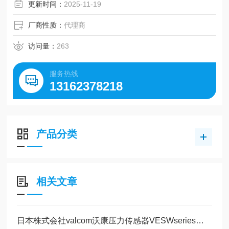
长寿命、优良的防护结构（相当于IP65级）
更新时间：
2025-11-19
测量介质空气、燃气、水、油等各种介质
（随传感器材质而不同）
厂商性质：
代理商
测量种类可进行正压、连成压及绝对压力的测量
访问量：
263
服务热线
13162378218
产品分类
相关文章
日本株式会社valcom沃康压力传感器VESWseries液压、空压、半导体、洁净室