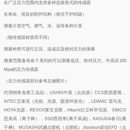
在广泛压力范围内支持多种连接形式的传感器
长寿命、优良的防护结构（相当于IP65级）
测量介质
空气、燃气、水、油等各种介质
（随传感器材质而不同）
测量种类
可进行正压、连成压及绝对压力的测量
测量范围
备有各个系列的可以测量低压、绝对压力、中高压100
Mpa的压力传感器
（压力传感器部分参考左侧图片）
代理销售各类工业品:，USHIO牛尾（点光源）CCS西西爱视，
AITEC艾泰克（光箱、光源、圆形环形光），LEIMAC 雷马克、
HOYA光源，REVOX莱宝克斯，Hitachi日立科学仪器、SIMCO
思美高（离子棒），SSD西西蒂(离子风扇)，KASUGA春日(离
子棒)、MUSASHI武藏点胶机（点胶机）,Nordson诺信EFD（点