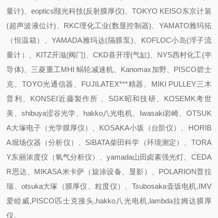
量计)、eoptics颐光科技(反射膜厚仪)、TOKYO KEISO东京计装
(超声波液位计)、RKC理化工业(数显控制器)、YAMATO雅玛拓
（恒温箱）、YAMADA雅玛达(隔膜泵)、KOFLOC小岛(浮子流
量计）、KITZ开滋(阀门)、CKD喜开理(气缸)、NYS西村化工(半
导体)、三菱重工MHI 蜗轮减速机、Kanomax加野、PISCO碧士
克、TOYO光通信器、FUJILATEX***精器、MIKI PULLEY三木
普利、KONSEI近藤製作所 、SGK昭和技研、KOSEMK考世
美、shibuya涩谷光学、hakko八光电机、Iwasaki岩崎、OTSUK
A大塚电子（光学膜厚仪）、KOSAKA小坂（台阶仪）、HORIB
A堀场仪器（分析仪）、SIBATA柴田科学（环境测定）、TORA
Y东丽浓度仪（氧气分析仪）、yamada山田卤素强光灯、CEDA
R思达、MIKASA米卡萨（旋涂设备、显影）、POLARION普拉
瑞、otsuka大塚（膜厚仪、粒度仪）、Tsubosaka壶坂电机,IMV
爱睦威,PISCO匹士克接头,hakko八光电机,lambda拉姆达膜厚
仪。