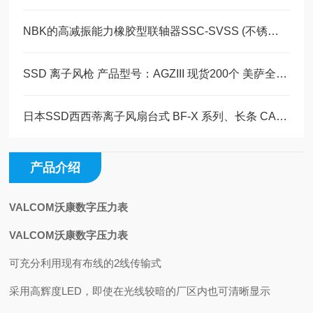
NBK的高减振能力橡胶型联轴器SSC-SVSS (不锈钢制・通孔型)现货系列
SSD 离子风枪 产品型号：AGZIII 现货200个 美萨全系列代理
日本SSD西西蒂离子风扇台式 BF-X 系列、长条 CABX 离子风棒介绍
产品介绍
VALCOM沃康数字压力表
VALCOM沃康数字压力表
可充分利用现有布线的2线传输式
采用高辉度LED，即使在光线较暗的厂区内也可清晰显示