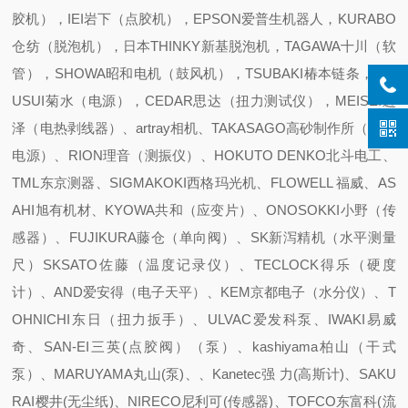
胶机），IEI岩下（点胶机），EPSON爱普生机器人，KURABO
仓纺（脱泡机），日本THINKY新基脱泡机，TAGAWA十川（软
管），SHOWA昭和电机（鼓风机），TSUBAKI椿本链条，KIK
USUI菊水（电源），CEDAR思达（扭力测试仪），MEISEI迈
泽（电热剥线器）、artray相机、TAKASAGO高砂制作所（直流
电源）、RION理音（测振仪）、HOKUTO DENKO北斗电工、
TML东京测器、SIGMAKOKI西格玛光机、FLOWELL 福威、AS
AHI旭有机材、KYOWA共和（应变片）、ONOSOKKI小野（传
感器）、FUJIKURA藤仓（单向阀）、SK新泻精机（水平测量
尺）SKSATO佐藤（温度记录仪）、TECLOCK得乐（硬度
计）、AND爱安得（电子天平）、KEM京都电子（水分仪）、T
OHNICHI东日（扭力扳手）、ULVAC爱发科泵、IWAKI易威
奇、SAN-EI三英(点胶阀）（泵）、kashiyama柏山（干式
泵）、MARUYAMA丸山(泵)、、Kanetec强 力(高斯计)、SAKU
RAI樱井(无尘纸)、NIRECO尼利可(传感器)、TOFCO东富科(流