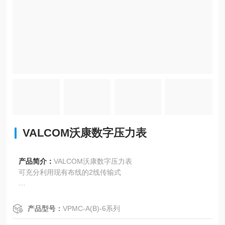
VALCOM沃康数字压力表
产品简介：
VALCOM沃康数字压力表
可充分利用现有布线的2线传输式
采用高辉度LED，即使在光线较暗的厂区内也可清晰显示
产品型号：
VPMC-A(B)-6系列
在广泛压力范围内支持多种连接形式的传感器