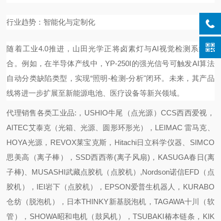
行业趋势：智能化与定制化
随着工业4.0推进，山田光学正将卤素灯与AI视觉检测系统结
合。例如，在半导体产线中，YP-250I的强光信号可触发AI算法
自动分类缺陷类型，实现“照明-检测-分析"闭环。未来，其产品
线将进一步扩展至新能源电池、医疗设备等新兴领域。
代理销售各类工业品:，USHIO牛尾（点光源）CCS西西爱视，
AITEC艾泰克（光箱、光源、圆形环形光），LEIMAC 雷马克、
HOYA光源，REVOX莱宝克斯，Hitachi日立科学仪器、SIMCO
思美高（离子棒），SSD西西蒂(离子风扇)，KASUGA春日(离
子棒)、MUSASHI武藏点胶机（点胶机）,Nordson诺信EFD（点
胶机），IEI岩下（点胶机），EPSON爱普生机器人，KURABO
仓纺（脱泡机），日本THINKY新基脱泡机，TAGAWA十川（软
管），SHOWA昭和电机（鼓风机），TSUBAKI椿本链条，KIK