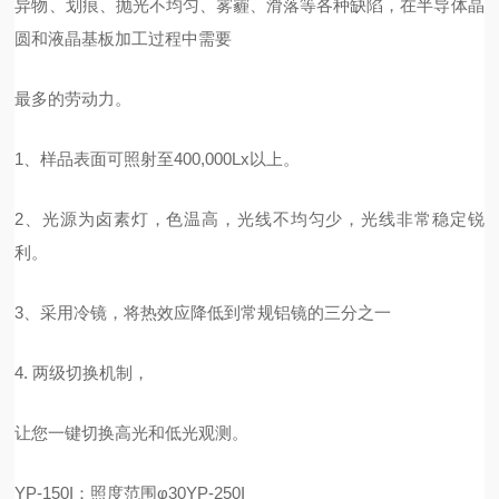
异物、划痕、抛光不均匀、雾霾、滑落等各种缺陷，在半导体晶
圆和液晶基板加工过程中需要
最多的劳动力。
1、样品表面可照射至400,000Lx以上。
2、光源为卤素灯，色温高，光线不均匀
少，光线非常稳定锐
利。
3、采用冷镜，将热效应降低到常规铝镜的三分之一
4. 两级切换机制，
让您一键切换高光和低光观测。
YP-150I：照度范围φ30YP-250I