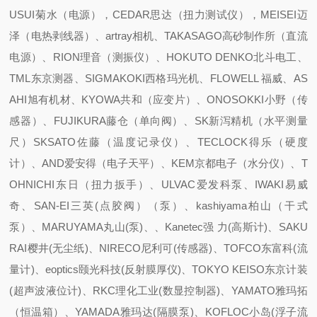
USUI菊水（电源），CEDAR思达（扭力测试仪），MEISEI迈
泽（电热剥线器）、artray相机、TAKASAGO高砂制作所（直流
电源）、RION理音（测振仪）、HOKUTO DENKO北斗电工、
TML东京测器、SIGMAKOKI西格玛光机、FLOWELL 福威、AS
AHI旭有机材、KYOWA共和（应变片）、ONOSOKKI小野（传
感器）、FUJIKURA藤仓（单向阀）、SK新泻精机（水平测量
尺）SKSATO佐藤（温度记录仪）、TECLOCK得乐（硬度
计）、AND爱安得（电子天平）、KEM京都电子（水分仪）、T
OHNICHI东日（扭力扳手）、ULVAC爱发科泵、IWAKI易威
奇、SAN-EI三英(点胶阀）（泵）、kashiyama柏山（干式
泵）、MARUYAMA丸山(泵)、、Kanetec强 力(高斯计)、SAKU
RAI樱井(无尘纸)、NIRECO尼利可(传感器)、TOFCO东富科(流
量计)、eoptics颐光科技(反射膜厚仪)、TOKYO KEISO东京计装
(超声波液位计)、RKC理化工业(数显控制器)、YAMATO雅玛拓
（恒温箱）、YAMADA雅玛达(隔膜泵)、KOFLOC小岛(浮子流