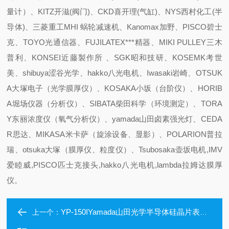
量计）、KITZ开滋(阀门)、CKD喜开理(气缸)、NYS西村化工(半
导体)、三菱重工MHI 蜗轮减速机、Kanomax加野、PISCO碧士
克、TOYO光通信器、FUJILATEX***精器、MIKI PULLEY三木
普利、KONSEI近藤製作所 、SGK昭和技研、KOSEMK考世
美、shibuya涩谷光学、hakko八光电机、Iwasaki岩崎、OTSUK
A大塚电子（光学膜厚仪）、KOSAKA小坂（台阶仪）、HORIB
A堀场仪器（分析仪）、SIBATA柴田科学（环境测定）、TORA
Y东丽浓度仪（氧气分析仪）、yamada山田卤素强光灯、CEDA
R思达、MIKASA米卡萨（旋涂设备、显影）、POLARION普拉
瑞、otsuka大塚（膜厚仪、粒度仪）、Tsubosaka壶坂电机,IMV
爱睦威,PISCO匹士克接头,hakko八光电机,lambda拉姆达膜厚
仪。
YP-150IYamada山田光学半导体硅晶片表面瑕疵检查灯
上一个：