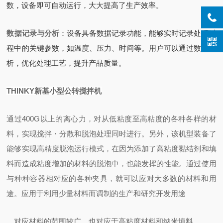
数，设备即可自动运行，大大提高了生产效率。
数据记录与分析
‌：设备具备数据记录功能，能够实时记录处理过
程中的关键参数，如温度、压力、时间等。用户可以通过数据分
析，优化处理工艺，提升产品质量。
THINKY新基小型公转搅拌机
通过400G以上的离心力，对从低粘度至高粘度的各种各样的材
料，实现搅拌・分散和脱泡处理同时进行。另外，该机型装备了
能够实现高精度脱泡运行模式，在因为添加了高粘度黏结剂和填
料而造成粘度增加的材料的脱泡中，也能发挥的性能。通过使用
与种种容器相对应的各种夹具，就可以应对大多数的材料和用
途。应用于利用少量材料而调制的生产和研究开发用途
对应材料的范围较广，也对应于高粘度材料和纳米填料。