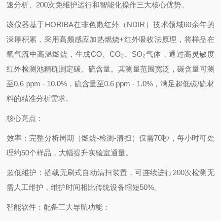
速分析、200次免维护运行和智能化操作三大核心优势‌。
该仪器基于HORIBA在非色散红外（NDIR）技术领域60余年的
深厚积累，采用高频感应加热燃烧+红外吸收法原理，将样品在
氧气流中高温燃烧，生成CO、CO₂、SO₂气体，通过高灵敏度
红外检测池精确测定碳、硫含量。其测量范围宽泛，碳含量可测
至0.6 ppm - 10.0%，硫含量至0.6 ppm - 1.0%，满足超低碳/硫材
料的精准分析需求。
核心亮点：
‌效率‌：完整分析周期（燃烧-检测-清扫）仅需‌70秒‌，每小时可处
理约50个样品，大幅提升实验室通量。
‌超低维护‌：搭载无刷式自动清扫装置，可连续进行‌200次检测无
需人工维护‌，维护时间相比传统设备缩短50%。
‌智能软件‌：配备三大导航功能：