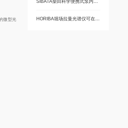
SIBATA柴田科学便携式泵内置恒定流量功能
HORIBA堀场拉曼光谱仪可在复杂的工业环境中稳定运行
们的微型光