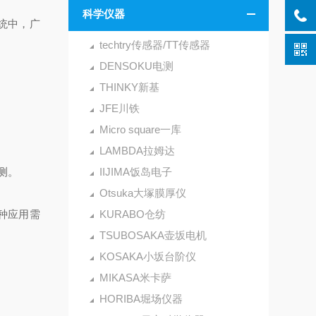
科学仪器
统中，广
techtry传感器/TT传感器
DENSOKU电测
THINKY新基
JFE川铁
Micro square一库
LAMBDA拉姆达
测。
IIJIMA饭岛电子
Otsuka大塚膜厚仪
多种应用需
KURABO仓纺
TSUBOSAKA壶坂电机
KOSAKA小坂台阶仪
。
MIKASA米卡萨
HORIBA堀场仪器