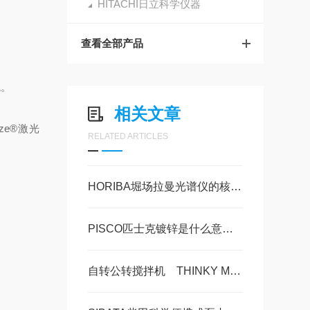
HITACHI日立科学仪器
查看全部产品
境。
相关文章
ze®激光
RELATED ARTICLES
HORIBA堀场拉曼光谱仪的核心原理基于拉曼散射效应
。
PISCO匹士克镀锌是什么意思 美萨科技全系列代理
自转公转搅拌机 THINKY MIXER AR-100 美萨现货系列