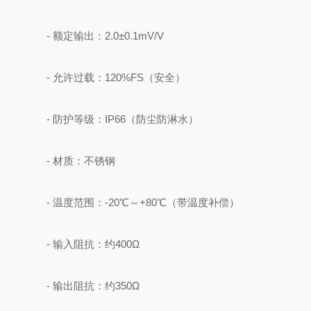
- 额定输出：2.0±0.1mV/V
- 允许过载：120%FS（安全）
- 防护等级：IP66（防尘防淋水）
- 材质：不锈钢
- 温度范围：-20℃～+80℃（带温度补偿）
- 输入阻抗：约400Ω
- 输出阻抗：约350Ω