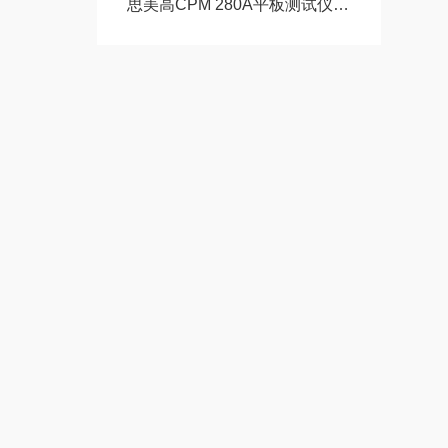
思美高CPM 280A平板测试仪美萨科技全系列现货