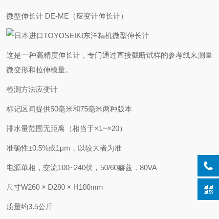
微型伸长计 DE-ME（应变计伸长计）
这是一种高精度伸长计，专门通过直接截断试样的参考线来测量
微变形和拉伸模量。
检测方法
应变计
标记区间
提供50毫米和75毫米两种版本
排水量范围
无距离（相当于×1~×20）
准确性
±0.5%或1μm，以较大者为准
电源
单相，交流100~240伏，50/60赫兹，80VA
尺寸
W260 × D280 × H100mm
质量
约3.5公斤