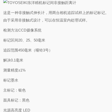
这是一种非接触式伸长计，用两台相机追踪试样上的标记标记。
由于采用非接触式设计，可以在恒温室内处理试样。
检测方法
CCD摄像系统
标记区间
20、25、50毫米
追踪范围
450毫米（哑铃3号）
解决
0.1毫米
测量精度
±1%
标记墨水
主标记：银色
面具标记：黑色
光源
高亮度 LED