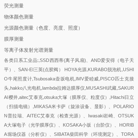
荧光测量
物体颜色测量
光源颜色测量（色度、亮度、照度）
膜厚测量
等离子体发射光谱测量
各类日系工业品:,SSD西西蒂(离子风扇)、AND爱安得（电子天
平）、SAN-EI三英(点胶阀） HOYA光源,KURABO脱泡机,USHI
O牛尾照度计,Tsubosaka壶坂电机,IMV爱睦威,PISCO匹士克接
头,hakko八光电机,lambda拉姆达膜厚仪,MUSASHI武藏,SAKUR
AI樱井,aitec艾泰克,otsuka大塚（膜厚仪、粒度仪）,Hitachi日立
（扫描电镜）,MIKASA米卡萨（旋涂设备、显影）、POLARIO
N普拉瑞、AITEC艾泰克（检查光源）、Iwasaki岩崎、OTSUK
A大塚电子（光学膜厚仪）、KOSAKA小坂（台阶仪）、HORIB
A堀场仪器（分析仪）、SIBATA柴田科学（环境测定）、TORA