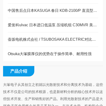
中国售后点日本KASUGA 春日 KDB-2100/P 直流型离子风棒
爱发科ulvac 日本进口低温泵 压缩机组 C30MVR 美萨现货系列
壶坂电机株式会社 / TSUBOSAKA ELECTRIC对比度仪CT-1半导体前端制程
Otsuka大塚膜厚仪的优势在于操作简单、耐用性强
产品介绍
大塚电子从其创立之初就以光散射技术和分离技术为基础，这些
技术不仅是公司的技术根源，也是新材料分析的核心技术并以这
些技术开发、生产和销售
好
的产品。利用光散射技术的产品是大
塚电子历史最悠久的产品系列之一。在许多大学、机构和企业