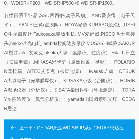
0、WDISR-IP200、WDISR-IP500 和 WDISR-IP1500。
各类日系工业品:,SSD西西蒂(离子风扇)、AND爱安得（电子天
平）、SAN-EI三英(点胶阀） HOYA光源,KURABO脱泡机,USHI
O牛尾照度计,Tsubosaka壶坂电机,IMV爱睦威,PISCO匹士克接
头,hakko八光电机,lambda拉姆达膜厚仪,MUSASHI武藏,SAKUR
AI樱井,aitec艾泰克,otsuka大塚（膜厚仪、粒度仪）,Hitachi日立
（扫描电镜）,MIKASA米卡萨（旋涂设备、显影）、POLARIO
N普拉瑞、AITEC艾泰克（检查光源）、Iwasaki岩崎、OTSUK
A大塚电子（光学膜厚仪）、KOSAKA小坂（台阶仪）、HORIB
A堀场仪器（分析仪）、SIBATA柴田科学（环境测定）、TORA
Y东丽浓度仪（氧气分析仪）、yamada山田卤素强光灯、CEDA
R思达
CEDAR思达WDISR-IP系列CEDAR思达扭矩测试仪易于使用
上一个：