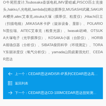
O牛尾照度计,Tsubosaka壶坂电机,IMV爱睦威,PISCO匹士克接
头,hakko八光电机,lambda拉姆达膜厚仪,MUSASHI武藏,SAKUR
AI樱井,aitec艾泰克,otsuka大塚（膜厚仪、粒度仪）,Hitachi日立
（扫描电镜）,MIKASA米卡萨（旋涂设备、显影）、POLARIO
N普拉瑞、AITEC艾泰克（检查光源）、Iwasaki岩崎、OTSUK
A大塚电子（光学膜厚仪）、KOSAKA小坂（台阶仪）、HORIB
A堀场仪器（分析仪）、SIBATA柴田科学（环境测定）、TORA
Y东丽浓度仪（氧气分析仪）、yamada山田卤素强光灯、CEDA
R思达
CEDAR思达WDISR-IP系列CEDAR思达高性能扭矩测试仪
上一个：
返回列表
CEDAR思达CD-100MCEDAR思达扭矩测试仪
下一个：