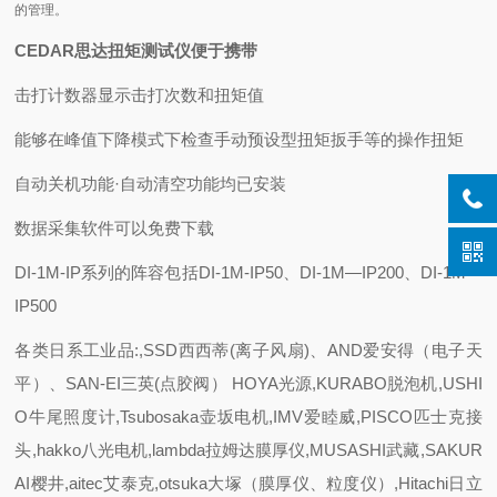
的管理。
CEDAR思达扭矩测试仪便于携带
击打计数器显示击打次数和扭矩值
能够在峰值下降模式下检查手动预设型扭矩扳手等的操作扭矩
自动关机功能·自动清空功能均已安装
数据采集软件可以免费下载
DI-1M-IP系列的阵容包括DI-1M-IP50、DI-1M—IP200、DI-1M—
IP500
各类日系工业品:,SSD西西蒂(离子风扇)、AND爱安得（电子天
平）、SAN-EI三英(点胶阀） HOYA光源,KURABO脱泡机,USHI
O牛尾照度计,Tsubosaka壶坂电机,IMV爱睦威,PISCO匹士克接
头,hakko八光电机,lambda拉姆达膜厚仪,MUSASHI武藏,SAKUR
AI樱井,aitec艾泰克,otsuka大塚（膜厚仪、粒度仪）,Hitachi日立