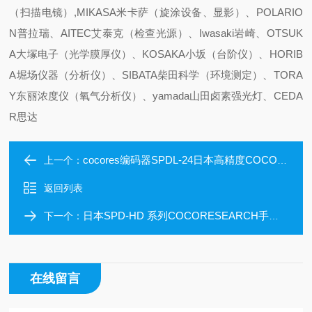
（扫描电镜）,MIKASA米卡萨（旋涂设备、显影）、POLARIO
N普拉瑞、AITEC艾泰克（检查光源）、Iwasaki岩崎、OTSUK
A大塚电子（光学膜厚仪）、KOSAKA小坂（台阶仪）、HORIB
A堀场仪器（分析仪）、SIBATA柴田科学（环境测定）、TORA
Y东丽浓度仪（氧气分析仪）、yamada山田卤素强光灯、CEDA
R思达
cocores编码器SPDL-24日本高精度COCORESEARCH可可里萨奇累加器
上一个：
返回列表
日本SPD-HD 系列COCORESEARCH手持式高性能速度/累加器
下一个：
在线留言