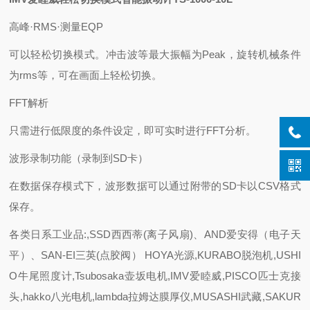
高峰·RMS·测量EQP
可以轻松切换模式。冲击波等最大振幅为Peak，旋转机械条件
为rms等，可在画面上轻松切换。
FFT解析
只需进行低限度的条件设定，即可实时进行FFT分析。
波形录制功能（录制到SD卡）
在数据保存模式下，波形数据可以通过附带的SD卡以CSV格式
保存。
各类日系工业品:,SSD西西蒂(离子风扇)、AND爱安得（电子天
平）、SAN-EI三英(点胶阀） HOYA光源,KURABO脱泡机,USHI
O牛尾照度计,Tsubosaka壶坂电机,IMV爱睦威,PISCO匹士克接
头,hakko八光电机,lambda拉姆达膜厚仪,MUSASHI武藏,SAKUR