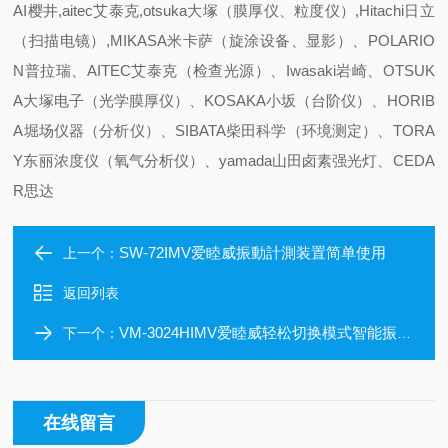
AI樱井,aitec艾泰克,otsuka大塚（膜厚仪、粒度仪）,Hitachi日立
（扫描电镜）,MIKASA米卡萨（旋涂设备、显影）、POLARIO
N普拉瑞、AITEC艾泰克（检查光源）、Iwasaki岩崎、OTSUK
A大塚电子（光学膜厚仪）、KOSAKA小坂（台阶仪）、HORIB
A堀场仪器（分析仪）、SIBATA柴田科学（环境测定）、TORA
Y东丽浓度仪（氧气分析仪）、yamada山田卤素强光灯、CEDA
R思达
SW-72IMV爱睦威振動計測装置简单使用
上一个：
返回列表
VM-3024HIMV爱睦威轻松切换模式智能振动计
下一个：
在线留言