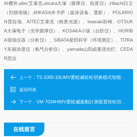
AI樱井,aitec艾泰克,otsuka大塚（膜厚仪、粒度仪）,Hitachi日立
（扫描电镜）,MIKASA米卡萨（旋涂设备、显影）、POLARIO
N普拉瑞、AITEC艾泰克（检查光源）、Iwasaki岩崎、OTSUK
A大塚电子（光学膜厚仪）、KOSAKA小坂（台阶仪）、HORIB
A堀场仪器（分析仪）、SIBATA柴田科学（环境测定）、TORA
Y东丽浓度仪（氧气分析仪）、yamada山田卤素强光灯、CEDA
R思达
TS-1000-10LIMV爱睦威轻松切换模式智能振动计
上一个：
返回列表
VM-7034HIMV爱睦威振動計測装置轻松切换模式
下一个：
在线留言