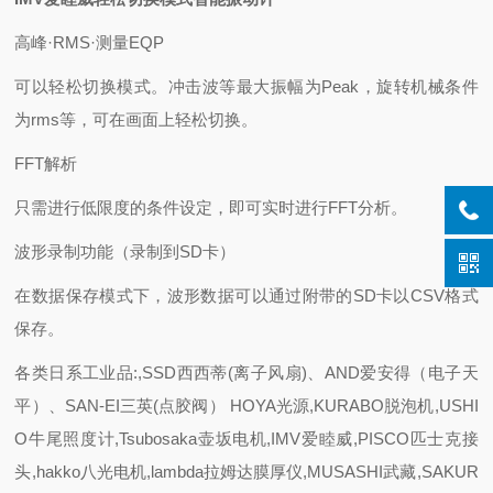
高峰·RMS·测量EQP
可以轻松切换模式。冲击波等最大振幅为Peak，旋转机械条件
为rms等，可在画面上轻松切换。
FFT解析
只需进行低限度的条件设定，即可实时进行FFT分析。
波形录制功能（录制到SD卡）
在数据保存模式下，波形数据可以通过附带的SD卡以CSV格式
保存。
各类日系工业品:,SSD西西蒂(离子风扇)、AND爱安得（电子天
平）、SAN-EI三英(点胶阀） HOYA光源,KURABO脱泡机,USHI
O牛尾照度计,Tsubosaka壶坂电机,IMV爱睦威,PISCO匹士克接
头,hakko八光电机,lambda拉姆达膜厚仪,MUSASHI武藏,SAKUR