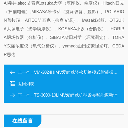
AI樱井,aitec艾泰克,otsuka大塚（膜厚仪、粒度仪）,Hitachi日立
（扫描电镜）,MIKASA米卡萨（旋涂设备、显影）、POLARIO
N普拉瑞、AITEC艾泰克（检查光源）、Iwasaki岩崎、OTSUK
A大塚电子（光学膜厚仪）、KOSAKA小坂（台阶仪）、HORIB
A堀场仪器（分析仪）、SIBATA柴田科学（环境测定）、TORA
Y东丽浓度仪（氧气分析仪）、yamada山田卤素强光灯、CEDA
R思达
VM-3024HIMV爱睦威轻松切换模式智能振动计
上一个：
返回列表
TS-3000-10LIMV爱睦威机型紧凑智能振动计
下一个：
在线留言