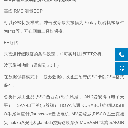
高峰·RMS·测量EQP
可以轻松切换模式。冲击波等最大振幅为Peak，旋转机械条件
为rms等，可在画面上轻松切换。
FFT解析
只需进行低限度的条件设定，即可实时进行FFT分析。
波形录制功能（录制到SD卡）
在数据保存模式下，波形数据可以通过附带的SD卡以CSV格式
保存。
各类日系工业品:,SSD西西蒂(离子风扇)、AND爱安得（电子天
平）、SAN-EI三英(点胶阀） HOYA光源,KURABO脱泡机,USHI
O牛尾照度计,Tsubosaka壶坂电机,IMV爱睦威,PISCO匹士克接
头,hakko八光电机,lambda拉姆达膜厚仪,MUSASHI武藏,SAKUR