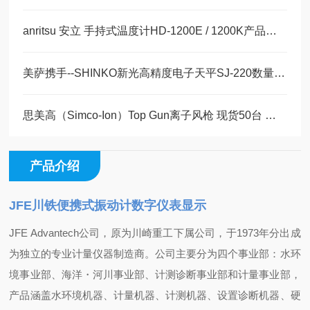
anritsu 安立 手持式温度计HD-1200E / 1200K产品介绍
美萨携手--SHINKO新光高精度电子天平SJ-220数量300现货销售
思美高（Simco-Ion）Top Gun离子风枪 现货50台 要的速来
产品介绍
JFE川铁便携式振动计数字仪表显示
‌JFE Advantech公司‌，原为川崎重工下属公司，于1973年分出成
为独立的专业计量仪器制造商。公司主要分为四个事业部：水环
境事业部、海洋・河川事业部、计测诊断事业部和计量事业部，
产品涵盖水环境机器、计量机器、计测机器、设置诊断机器、硬