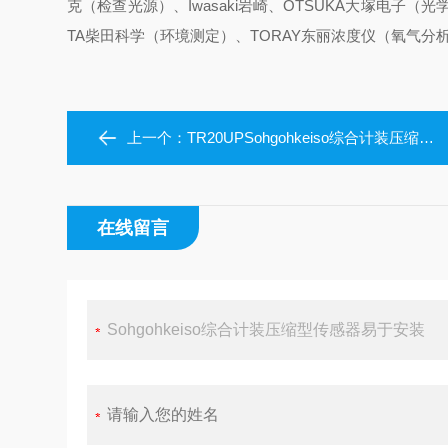
克（检查光源）、Iwasaki岩崎、OTSUKA大塚电子（光
TA柴田科学（环境测定）、TORAY东丽浓度仪（氧气分析
上一个：
TR20UPSohgohkeiso综合计装压缩型ロ传感器
在线留言