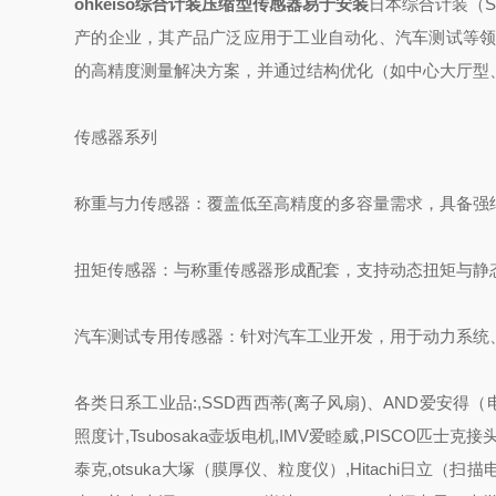
ohkeiso综合计装压缩型传感器易于安装
日本综合计装（So
产的企业，其产品广泛应用于工业自动化、汽车测试等领
的高精度测量解决方案，并通过结构优化（如中心大厅型
传感器系列
称重与力传感器：覆盖低至高精度的多容量需求，具备强
扭矩传感器：与称重传感器形成配套，支持动态扭矩与静
汽车测试专用传感器：针对汽车工业开发，用于动力系统
各类日系工业品:,SSD西西蒂(离子风扇)、AND爱安得（电子
照度计,Tsubosaka壶坂电机,IMV爱睦威,PISCO匹士克接头,
泰克,otsuka大塚（膜厚仪、粒度仪）,Hitachi日立（扫