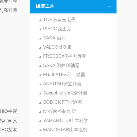
表研发与生
组装工具
到高容量
TOE东京光电子
PISCO匹士克
SAKAI酒井
VALCOM沃康
FREEBEAR福力百亚
SAKAI酒井联轴器
FUJILATEX不二精器
ANRITSU安立计器
Sohgohkeiso综合计装
SODICK F.T沙迪克
HIO牛尾
NNY南谷制作所
aitec艾
YAMAMOTO山本科学
TEC艾泰
MANOSTAR山本电机