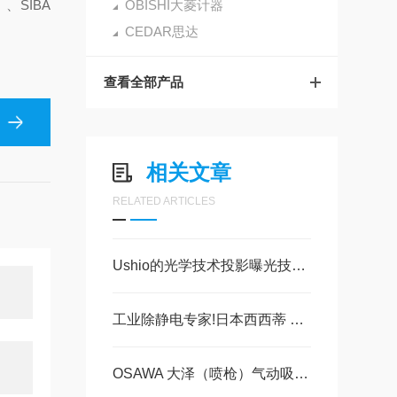
、SIBA
OBISHI大菱计器
CEDAR思达
查看全部产品
相关文章
RELATED ARTICLES
Ushio的光学技术投影曝光技术 美萨技术派
工业除静电专家!日本西西蒂 SSD CABX-350离子棒为何成刚需?
OSAWA 大泽（喷枪）气动吸尘枪 W101现货30台，美萨科技现货系列