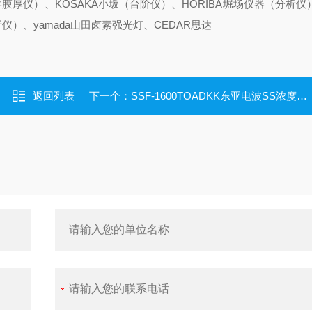
学膜厚仪）、KOSAKA小坂（台阶仪）、HORIBA堀场仪器（分析仪）
仪）、yamada山田卤素强光灯、CEDAR思达
返回列表
下一个：
SSF-1600TOADKK东亚电波SS浓度计宽检测范围