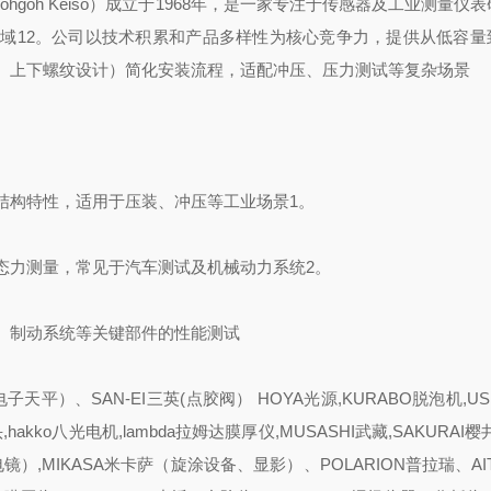
hgoh Keiso）成立于1968年，是一家专注于传感器及工业测量仪
域12。公司以技术积累和产品多样性为核心竞争力，提供从低容量
、上下螺纹设计）简化安装流程，适配冲压、压力测试等复杂场景
结构特性，适用于压装、冲压等工业场景1。
态力测量，常见于汽车测试及机械动力系统2。
、制动系统等关键部件的性能测试
天平）、SAN-EI三英(点胶阀） HOYA光源,KURABO脱泡机,US
hakko八光电机,lambda拉姆达膜厚仪,MUSASHI武藏,SAKURAI樱井,
描电镜）,MIKASA米卡萨（旋涂设备、显影）、POLARION普拉瑞、AI