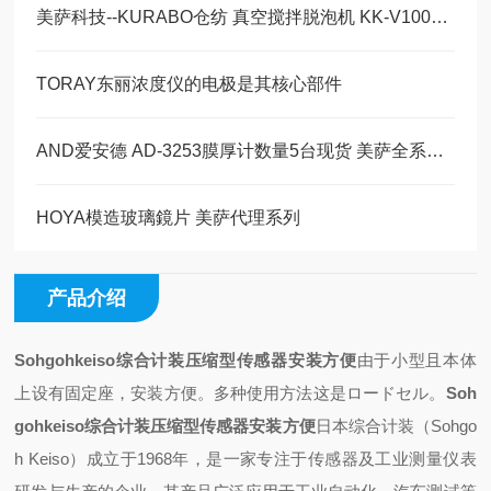
美萨科技--KURABO仓纺 真空搅拌脱泡机 KK-V1000W
TORAY东丽浓度仪的电极是其核心部件
AND爱安德 AD-3253膜厚计数量5台现货 美萨全系列代理
HOYA模造玻璃鏡片 美萨代理系列
产品介绍
Sohgohkeiso综合计装压缩型传感器安装方便
由于小型且本体
上设有固定座，
安装方便。多种使用方法
这是ロードセル。
Soh
gohkeiso综合计装压缩型传感器安装方便
日本综合计装（Sohgo
h Keiso）成立于1968年，是一家专注于传感器及工业测量仪表