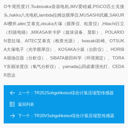
O牛尾照度计,Tsubosaka壶坂电机,IMV爱睦威,PISCO匹士克接
头,hakko八光电机,lambda拉姆达膜厚仪,MUSASHI武藏,SAKUR
AI樱井,aitec艾泰克,otsuka大塚（膜厚仪、粒度仪）,Hitachi日立
（扫描电镜）,MIKASA米卡萨（旋涂设备、显影）、POLARIO
N普拉瑞、AITEC艾泰克（检查光源）、Iwasaki岩崎、OTSUK
A大塚电子（光学膜厚仪）、KOSAKA小坂（台阶仪）、HORIB
A堀场仪器（分析仪）、SIBATA柴田科学（环境测定）、TORA
Y东丽浓度仪（氧气分析仪）、yamada山田卤素强光灯、CEDA
R思达
TR20JSohgohkeiso综合计装压缩型传感器
上一个：
返回列表
TR20VSohgohkeiso综合计装压缩型传感器
下一个：