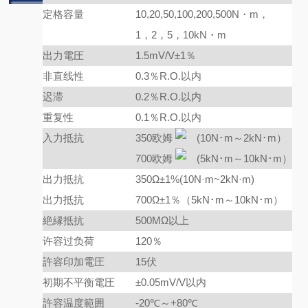
定格容量
10,20,50,100,200,500N・m，
1，2，5，10kN・m
出力電圧
1.5mV/V±1％
非直线性
0.3％R.O.以内
迟滞
0.2％R.O.以内
重复性
0.1％R.O.以内
入力抵抗
350欧姆
(10N･m～2kN･m）
700欧姆
(5kN･m～10kN･m）
出力抵抗
350Ω±1%(10N·m~2kN·m)
出力抵抗
700Ω±1％（5kN･m～10kN･m）
絶縁抵抗
500MΩ以上
许容过负荷
120％
許容印加電圧
15伏
初期不平衡電圧
±0.05mV/V以内
許容温度範囲
-20℃～+80℃