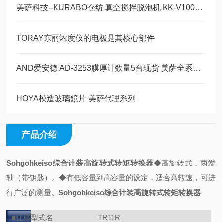
美萨科技--KURABO仓纺 真空搅拌脱泡机 KK-V1000W
TORAY东丽浓度仪的电极是其核心部件
AND爱安德 AD-3253膜厚计数量5台现货 美萨全系列代理
HOYA模造玻璃鏡片 美萨代理系列
产品介绍
Sohgohkeiso综合计装高旋转式转矩转换器
◆高旋转式，两端
轴（带钥匙）。
◆有低容量到高容量的设定，
适合高转速，可进
行广泛的测量。
Sohgohkeiso综合计装高旋转式转矩转换器
■仕様
型式名
TR11R