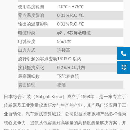
使用温度範囲
-10℃～+75℃
零点温度影响
0.01％R.O./℃
输出的温度影响
0.01％R.O./℃
电缆种类
φ8，4芯屏蔽电缆
电缆长度
5m/1本
出力方式
连接器
旋转引起的零点变动
1％R.O.以内
接触抵抗変化
0.2％R.O.以内
最高回転数
下記表参照
表面処理
塗装
日本综合计装（Sohgoh Keiso）成立于1968年，是一家专注于
传感器及工业测量仪表研发与生产的企业，其产品广泛应用于工
业自动化、汽车测试等领域12。公司以技术积累和产品多样性为
核心竞争力，提供从低容量到高容量的高精度测量解决方案，并