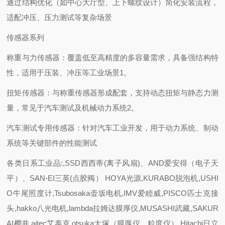
通过结构优化（如中心大厅型、上下螺纹设计）简化安装流程，
适配冲压、压力测试等复杂场景
传感器系列
称重与力传感器：覆盖低至高精度的多容量需求，具备强结构特
性，适用于压装、冲压等工业场景1。
扭矩传感器：与称重传感器形成配套，支持动态扭矩与静态力测
量，常见于汽车测试及机械动力系统2。
汽车测试专用传感器：针对汽车工业开发，用于动力系统、制动
系统等关键部件的性能测试
各类日系工业品:,SSD西西蒂(离子风扇)、AND爱安得（电子天
平）、SAN-EI三英(点胶阀） HOYA光源,KURABO脱泡机,USHI
O牛尾照度计,Tsubosaka壶坂电机,IMV爱睦威,PISCO匹士克接
头,hakko八光电机,lambda拉姆达膜厚仪,MUSASHI武藏,SAKUR
AI樱井,aitec艾泰克,otsuka大塚（膜厚仪、粒度仪）,Hitachi日立