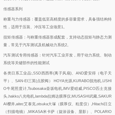
传感器系列
称重与力传感器：覆盖低至高精度的多容量需求，具备强结构特
性，适用于压装、冲压等工业场景1。
扭矩传感器：与称重传感器形成配套，支持动态扭矩与静态力测
量，常见于汽车测试及机械动力系统2。
汽车测试专用传感器：针对汽车工业开发，用于动力系统、制动
系统等关键部件的性能测试
各类日系工业品:,SSD西西蒂(离子风扇)、AND爱安得（电子天
平）、SAN-EI三英(点胶阀） HOYA光源,KURABO脱泡机,USHI
O牛尾照度计,Tsubosaka壶坂电机,IMV爱睦威,PISCO匹士克接
头,hakko八光电机,lambda拉姆达膜厚仪,MUSASHI武藏,SAKUR
AI樱井,aitec艾泰克,otsuka大塚（膜厚仪、粒度仪）,Hitachi日立
（扫描电镜）,MIKASA米卡萨（旋涂设备、显影）、POLARIO