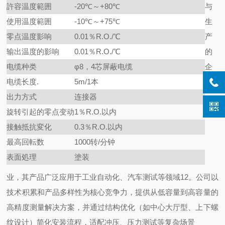
許容温度範囲
-20℃～+80℃
与
使用温度範囲
-10℃～+75℃
生
零点温度影响
0.01％R.O./℃
产
输出温度的影响
0.01％R.O./℃
的
电缆种类
φ8，4芯屏蔽电缆
企
电缆长度.
5m/1本
出力方式
连接器
旋转引起的零点变动
1％R.O.以内
接触抵抗変化
0.3％R.O.以内
最高回転数
1000转/分钟
表面処理
塗装
业，其产品广泛应用于工业自动化、汽车测试等领域12。公司以
技术积累和产品多样性为核心竞争力，提供从低容量到高容量的
高精度测量解决方案，并通过结构优化（如中心大厅型、上下螺
纹设计）简化安装流程，适配冲压、压力测试等复杂场景