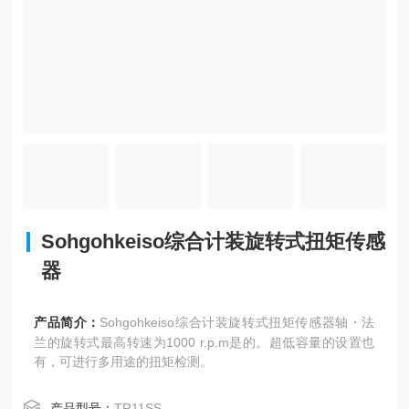
Sohgohkeiso综合计装旋转式扭矩传感
器
产品简介：
Sohgohkeiso综合计装旋转式扭矩传感器轴・法
兰的旋转式最高转速为1000 r.p.m是的。超低容量的设置也
有，可进行多用途的扭矩检测。
产品型号：
TR11SS