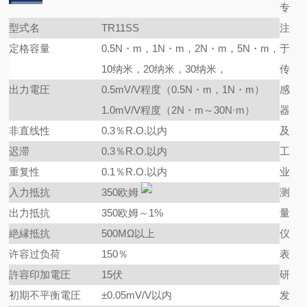
专
型式名
TR11SS
注
定格容量
0.5N・m，1N・m，2N・m，5N・m，
于
10纳米，20纳米，30纳米，
传
出力電圧
0.5mV/V程度（0.5N・m，1N・m）
感
1.0mV/V程度（2N・m～30N·m）
器
非直线性
0.3％R.O.以内
及
迟滞
0.3％R.O.以内
工
重复性
0.1％R.O.以内
业
入力抵抗
350欧姆
测
出力抵抗
350欧姆～1%
量
絶縁抵抗
500MΩ以上
仪
许容过负荷
150％
表
許容印加電圧
15伏
研
初期不平衡電圧
±0.05mV/V以内
发