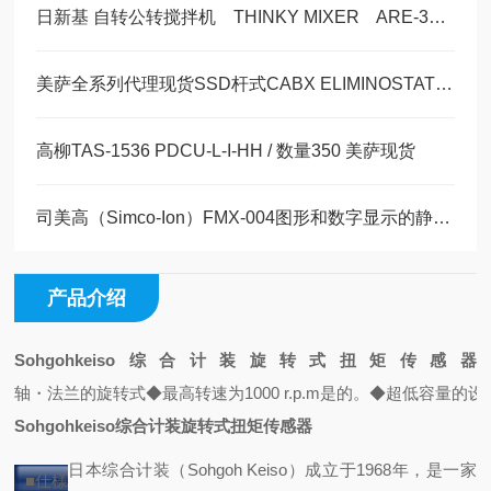
日新基 自转公转搅拌机 THINKY MIXER ARE-312 产品介绍
美萨全系列代理现货SSD杆式CABX ELIMINOSTAT Series
高柳TAS-1536 PDCU-L-I-HH / 数量350 美萨现货
司美高（Simco-Ion）FMX-004图形和数字显示的静电场测试仪现货30台
产品介绍
Sohgohkeiso综合计装旋转式扭矩传感器
轴・法兰的旋转式
◆最高转速为1000 r.p.m是的。
◆超低容量的设
Sohgohkeiso综合计装旋转式扭矩传感器
日本综合计装（Sohgoh Keiso）成立于1968年，是一家
■仕様