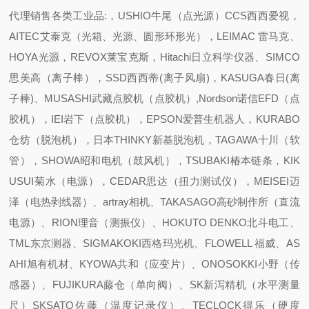
代理销售各类工业品:，USHIO牛尾（点光源）CCS西西爱视，
AITEC艾泰克（光箱、光源、圆形环形光），LEIMAC 雷马克、
HOYA光源，REVOX莱宝克斯，Hitachi日立科学仪器、SIMCO
思美高（离子棒），SSD西西蒂(离子风扇)，KASUGA春日(离
子棒)、MUSASHI武藏点胶机（点胶机）,Nordson诺信EFD（点
胶机），IEI岩下（点胶机），EPSON爱普生机器人，KURABO
仓纺（脱泡机），日本THINKY新基脱泡机，TAGAWA十川（软
管），SHOWA昭和电机（鼓风机），TSUBAKI椿本链条，KIK
USUI菊水（电源），CEDAR思达（扭力测试仪），MEISEI迈
泽（电热剥线器）、artray相机、TAKASAGO高砂制作所（直流
电源）、RION理音（测振仪）、HOKUTO DENKO北斗电工、
TML东京测器、SIGMAKOKI西格玛光机、FLOWELL 福威、AS
AHI旭有机材、KYOWA共和（应变片）、ONOSOKKI小野（传
感器）、FUJIKURA藤仓（单向阀）、SK新泻精机（水平测量
尺）SKSATO佐藤（温度记录仪）、TECLOCK得乐（硬度