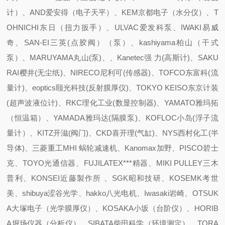
计）、AND爱安得（电子天平）、KEM京都电子（水分仪）、T
OHNICHI东日（扭力扳手）、ULVAC爱发科泵、IWAKI易威
奇、SAN-EI三英(点胶阀）（泵）、kashiyama柏山（干式
泵）、MARUYAMA丸山(泵)、、Kanetec强 力(高斯计)、SAKU
RAI樱井(无尘纸)、NIRECO尼利可(传感器)、TOFCO东富科(流
量计)、eoptics颐光科技(反射膜厚仪)、TOKYO KEISO东京计装
(超声波液位计)、RKC理化工业(数显控制器)、YAMATO雅玛拓
（恒温箱）、YAMADA雅玛达(隔膜泵)、KOFLOC小岛(浮子流
量计）、KITZ开滋(阀门)、CKD喜开理(气缸)、NYS西村化工(半
导体)、三菱重工MHI 蜗轮减速机、Kanomax加野、PISCO碧士
克、TOYO光通信器、FUJILATEX***精器、MIKI PULLEY三木
普利、KONSEI近藤製作所 、SGK昭和技研、KOSEMK考世
美、shibuya涩谷光学、hakko八光电机、Iwasaki岩崎、OTSUK
A大塚电子（光学膜厚仪）、KOSAKA小坂（台阶仪）、HORIB
A堀场仪器（分析仪）、SIBATA柴田科学（环境测定）、TORA