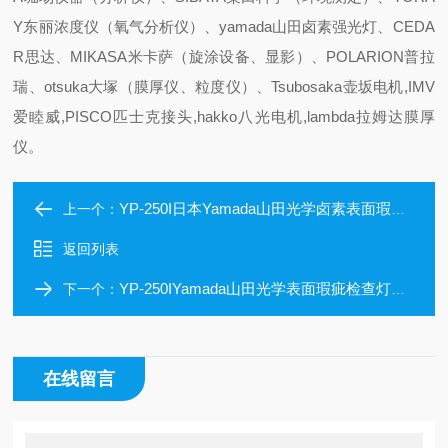
Y东丽浓度仪（氧气分析仪）、yamada山田卤素强光灯、CEDA
R思达、MIKASA米卡萨（旋涂设备、显影）、POLARION普拉
瑞、otsuka大塚（膜厚仪、粒度仪）、Tsubosaka壶坂电机,IMV
爱睦威,PISCO匹士克接头,hakko八光电机,lambda拉姆达膜厚
仪。
YP-250I日本Yamada山田光学卤素表面瑕疵检查灯
上一个：
返回列表
YP-250IYamada山田光学表面瑕疵检查灯两级切换机制
下一个：
在线留言