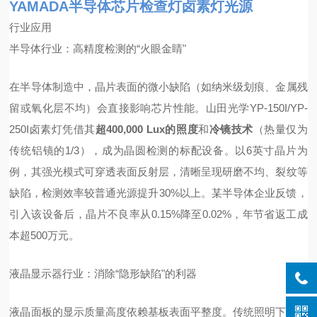
YAMADA半导体芯片检查灯卤素灯光源
行业应用
半导体行业：高精度检测的“火眼金睛"
在半导体制造中，晶片表面的微小缺陷（如纳米级划痕、金属残
留或氧化层不均）会直接影响芯片性能。山田光学YP-150I/YP-
250I卤素灯凭借其
超400,000 Lux的照度
和
冷镜技术
（热量仅为
传统铝镜的1/3），成为晶圆检测的标配设备。以6英寸晶片为
例，其强光模式可穿透表面反射层，清晰呈现研磨不均、裂纹等
缺陷，检测效率较普通光源提升30%以上。某半导体企业反馈，
引入该设备后，晶片不良率从0.15%降至0.02%，年节省返工成
本超500万元。
液晶显示器行业：消除“隐形缺陷"的利器
液晶面板的显示质量高度依赖基板表面平整度。传统照明下，细