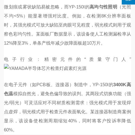
微划痕或雾状缺陷易被忽略，而YP-150I的
高均匀性照明
（光照
不均<5%）能显著增强对比度。例如，在检测8K分辨率面板
时，其强光模式可放大缺陷至肉眼可见程度，弱光模式则用于观
察色彩均匀性。某面板厂数据显示，该设备使人工检测漏检率从
12%降至3%，单条产线年减少故障面板超10万片。
电子行业：精密元件的“质量守门人"
在电子元件（如PCB板、连接器）制造中，YP-150I的
3400K高
色温
模拟自然光，避免色偏导致的误判。其两段式切换功能（强
光/弱光）可灵活应对不同材质检测需求：强光模式用于发现焊
点虚焊，弱光模式用于检查元件表面氧化。某连接器制造商案例
显示，该设备使检测周期缩短40%，同时将客户投诉率降低
60%。