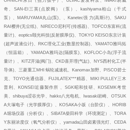
OHNICHI东日（扭力扳手）、ULVAC爱发科泵、IWAKI易威
奇、SAN-EI三英(点胶阀）（泵）、kashiyama柏山（干式
泵）、MARUYAMA丸山(泵)、、Kanetec强 力(高斯计)、SAKU
RAI樱井(无尘纸)、NIRECO尼利可(传感器)、TOFCO东富科(流
量计)、eoptics颐光科技(反射膜厚仪)、TOKYO KEISO东京计装
(超声波液位计)、RKC理化工业(数显控制器)、YAMATO雅玛拓
（恒温箱）、YAMADA雅玛达(隔膜泵)、KOFLOC小岛(浮子流
量计）、KITZ开滋(阀门)、CKD喜开理(气缸)、NYS西村化工(半
导体)、三菱重工MHI 蜗轮减速机、Kanomax加野、PISCO碧士
克、TOYO光通信器、FUJILATEX***精器、MIKI PULLEY三木
普利、KONSEI近藤製作所 、SGK昭和技研、KOSEMK考世
美、shibuya涩谷光学、hakko八光电机、Iwasaki岩崎、OTSUK
A大塚电子（光学膜厚仪）、KOSAKA小坂（台阶仪）、HORIB
A堀场仪器（分析仪）、SIBATA柴田科学（环境测定）、TORA
Y东丽浓度仪（氧气分析仪）、yamada山田卤素强光灯、CEDA