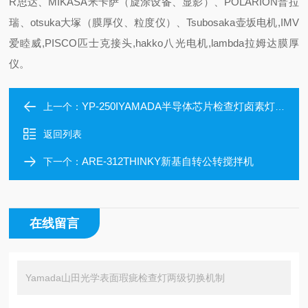
R思达、MIKASA米卡萨（旋涂设备、显影）、POLARION普拉
瑞、otsuka大塚（膜厚仪、粒度仪）、Tsubosaka壶坂电机,IMV
爱睦威,PISCO匹士克接头,hakko八光电机,lambda拉姆达膜厚
仪。
YP-250IYAMADA半导体芯片检查灯卤素灯光源
上一个：
返回列表
ARE-312THINKY新基自转公转搅拌机
下一个：
在线留言