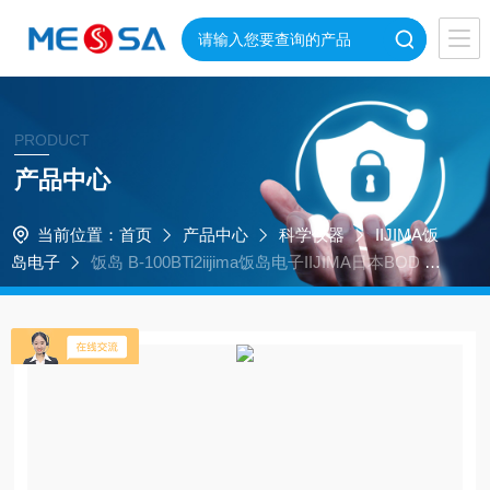
PRODUCT
产品中心
当前位置：
首页
产品中心
科学仪器
IIJIMA饭
岛电子
饭岛 B-100BTi2iijima饭岛电子IIJIMA日本BOD 测
量系统