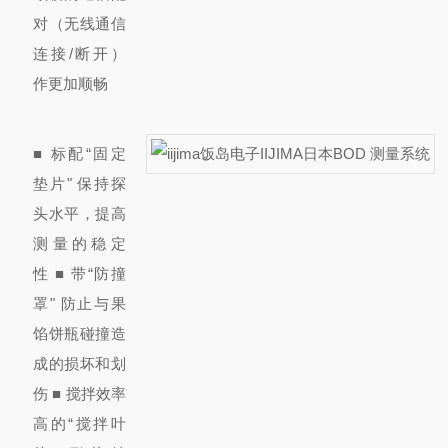
对（无线通信
连接/断开）
作更加顺畅
■ 标配“固定
垫片" 保持
探
头水平，提高
测量的稳定
性 ■ 带“防撞
罩" 防止
与
果
馅饼瓶碰撞造
成的损坏和划
伤 ■ 搅拌效率
高的“搅拌叶