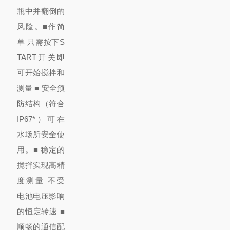
瓶中并翻倒的
风险。
■作
简
单 只需
按下S
TART开关即
可开始搅拌和
测量 ■ 安全预
防结构（符合
IP67*）
可在
水场所安全使
用。
■ 稳定的
搅拌实现高精
度测量 不受
电池电压影响
的恒定转速 ■
顺畅的通信
配