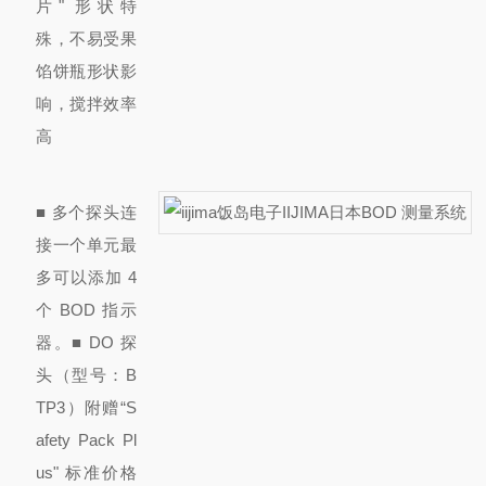
片
" 形状特
殊，不易受果
馅饼瓶形状影
响，搅拌效率
高
■ 多个探头连
接
一个单元最
多可以添加 4
个 BOD 指示
器。
■ DO 探
头（型号：B
TP3）附赠“S
afety Pack Pl
us" 标准
价格