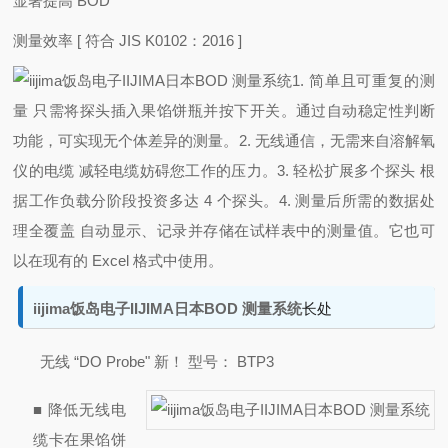
显著提高 BOD
测量效率 [ 符合 JIS K0102：2016 ]
1. 简单且可重复的测
量 只需将探头插入果馅饼瓶并按下开关。
通过自动稳定性判断
功能，可实现无个体差异的测量。
2. 无线通信，无需来自溶解氧
仪的电缆 减轻电缆妨碍您工作的压力。
3. 轻松扩展多个探头 根
据工作负载分阶段投资多达 4 个探头。
4. 测量后所需的数据处
理全覆盖 自动显示、记录并存储在试样表中的测量值。
它也可
以在现有的 Excel 格式中使用。
iijima饭岛电子IIJIMA日本BOD 测量系统
长处
无线 “DO Probe" 新！ 型号： BTP3
■ 降低无线
电
缆卡在果馅饼