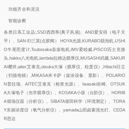
功能齐全和灵活
智能诊断
各类日系工业品:,SSD西西蒂(离子风扇)、AND爱安得（电子天
平）、SAN-EI三英(点胶阀） HOYA光源,KURABO脱泡机,USHI
O牛尾照度计,Tsubosaka壶坂电机,IMV爱睦威,PISCO匹士克接
头,hakko八光电机,lambda拉姆达膜厚仪,MUSASHI武藏,SAKUR
AI樱井,aitec艾泰克,otsuka大塚（膜厚仪、粒度仪）,Hitachi日立
（扫描电镜）,MIKASA米卡萨（旋涂设备、显影）、POLARIO
N普拉瑞、AITEC艾泰克（检查光源）、Iwasaki岩崎、OTSUK
A大塚电子（光学膜厚仪）、KOSAKA小坂（台阶仪）、HORIB
A堀场仪器（分析仪）、SIBATA柴田科学（环境测定）、TORA
Y东丽浓度仪（氧气分析仪）、yamada山田卤素强光灯、CEDA
R思达