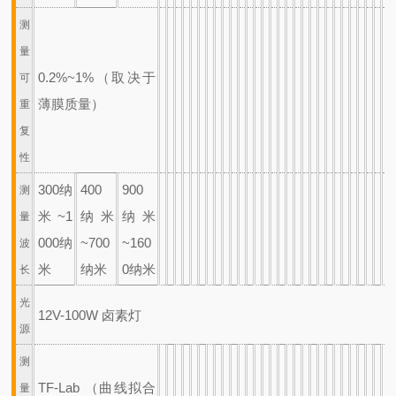
测
量
0.2%~1%（取决于
可
薄膜质量）
重
复
性
300纳
400
900
测
米~1
纳米
纳米
量
000纳
~700
~160
波
米
纳米
0纳米
长
光
12V-100W 卤素灯
源
测
TF-Lab （曲线拟合
量