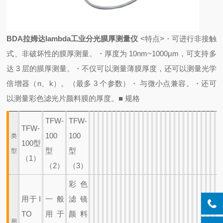
BDA拉姆达lambda工业分光膜厚测量仪
<特点>
・可进行非接触
式、非破坏性的膜厚测量。
・厚度为 10nm~1000μm，可支持多
达 3 层的膜厚测量。
・不仅可以测量薄膜厚度，还可以测量光学
倍增器（n、k）。
（最多 3 个参数）
・ 与微小点兼容。
・还可
以测量彩色滤光片颜料膜的厚度。
■ 规格
TFW-
TFW-
TFW-
100
100
类
100型
型
型
型
（1）
（2）
（3）
彩色
用于 I
一般
滤镜
TO
用于
颜料
用