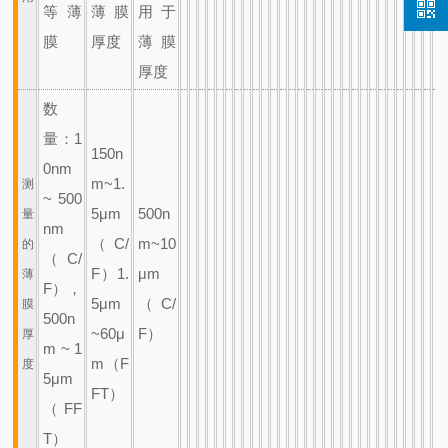
等薄
薄膜
用于
膜
厚度
薄膜
厚度
数
量：1
150n
0nm
m~1.
测
~ 500
5μm
500n
量
nm
（C/
m~10
的
（C/
F）
1.
μm
薄
F），
5μm
（C/
膜
500n
~60μ
F）
厚
m ~ 1
m（F
度
5μm
FT）
（FF
T）