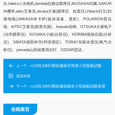
头,hakko八光电机,lambda拉姆达膜厚仪,MUSASHI武藏,SAKUR
AI樱井,aitec艾泰克,otsuka大塚(膜厚仪、粒度仪),Hitachi日立(扫
描电镜),MIKASA米卡萨(旋涂设备、显影)、POLARION普拉
瑞、AITEC艾泰克(检查光源)、Iwasaki岩崎、OTSUKA大塚电子
(光学膜厚仪)、KOSAKA小坂(台阶仪)、HORIBA堀场仪器(分析
仪)、SIBATA柴田科学(环境测定)、TORAY东丽浓度仪(氧气分
析仪)、yamada山田卤素强光灯、CEDAR思达。
m130LSIMV爱睦威操作简便小型振動試験装置
上一个：
返回列表
m130LSIMV爱睦威低噪音小型振動試験装置
下一个：
在线留言