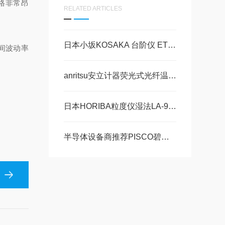
格非常昂
RELATED ARTICLES
日本小坂KOSAKA 台阶仪 ET4000系列
时间波动率
anritsu安立计器荧光式光纤温度计 FL系列FS100现货30 美萨现货系列
日本HORIBA粒度仪湿法LA-960V2维修中国售后点
半导体设备商推荐PISCO碧士克真空发生器的实际应用案例