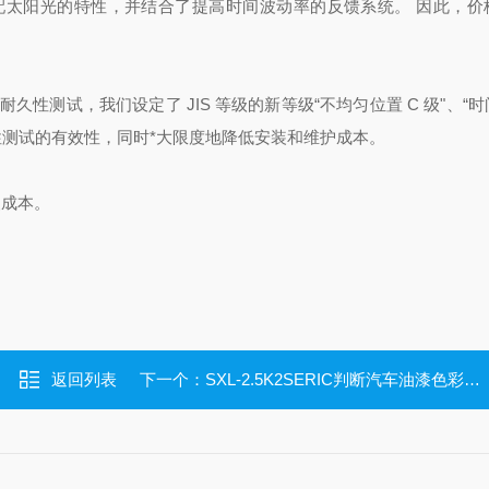
配太阳光的特性，并结合了提高时间波动率的反馈系统。 因此，价
耐久性测试，我们设定了 JIS 等级的新等级“不均匀位置 C 级"、“
耐光性测试的有效性，同时*大限度地降低安装和维护成本。
装成本。
返回列表
下一个：
SXL-2.5K2SERIC判断汽车油漆色彩人工太阳照明灯