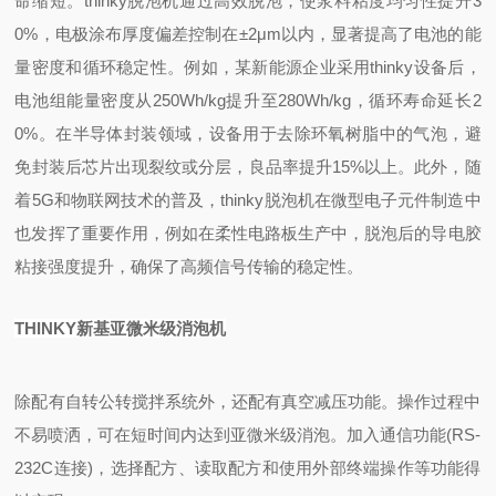
命缩短。thinky脱泡机通过高效脱泡，使浆料粘度均匀性提升3
0%，电极涂布厚度偏差控制在±2μm以内，显著提高了电池的能
量密度和循环稳定性。例如，某新能源企业采用thinky设备后，
电池组能量密度从250Wh/kg提升至280Wh/kg，循环寿命延长2
0%。在半导体封装领域，设备用于去除环氧树脂中的气泡，避
免封装后芯片出现裂纹或分层，良品率提升15%以上。此外，随
着5G和物联网技术的普及，thinky脱泡机在微型电子元件制造中
也发挥了重要作用，例如在柔性电路板生产中，脱泡后的导电胶
粘接强度提升，确保了高频信号传输的稳定性。
THINKY新基亚微米级消泡机
除配有自转公转搅拌系统外，还配有真空减压功能。
操作过程中
不易喷洒，可在短时间内达到亚微米级消泡。
加入通信功能(RS-
232C连接)，选择配方、读取配方和使用外部终端操作等功能得