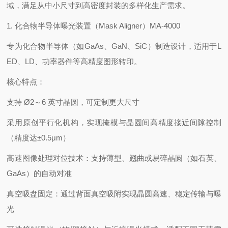
域，满足从中小尺寸到高密度封装的多样化生产需求。
1. ‌化合物半导体曝光装置（Mask Aligner）MA-4000‌
专为化合物半导体（如GaAs、GaN、SiC）制造设计，适用于L
ED、LD、功率器件等高精度图形转印。
‌核心特点‌：
支持 Ø2～6 英寸晶圆，可定制更大尺寸
采用‌原创平行化机构‌，实现掩模与晶圆间高精度接近间隙控制
（精度达±0.5μm）
‌高速图像处理对位技术‌：支持薄型、翘曲或易碎晶圆（如石英、
GaAs）的自动对准
‌真空吸盘固定‌：通过背面真空吸附实现晶圆高速、稳定传输与曝
光