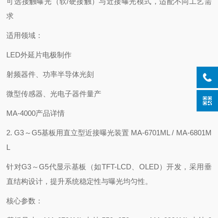
可选‌接触曝光‌（软/硬接触）与‌近接曝光‌模式，适配不同工艺需
求
‌适用领域‌：
LED外延片电极制作
射频器件、功率半导体光刻
微型传感器、光电子器件量产
MA-4000产品详情
2. ‌G3～G5基板用直立型近接曝光装置 MA-6701ML / MA-6801M
L‌
针对G3～G5代显示基板（如TFT-LCD、OLED）开发，采用垂
直结构设计，提升系统稳定性与曝光均匀性。
‌核心参数‌：