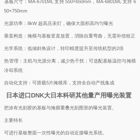
‌基板尺寸‌：MA-6701ML 支持 550×650mm，MA-6801ML 支持 6
50×750mm
‌光源功率‌：8kW 超高压汞灯，确保大面积高均匀曝光
‌垂直构造‌：掩模与基板竖直放置，消除自重弯曲，无需补偿校正
‌光学系统‌：低倾斜角设计，转印精度提升至传统机型的2倍
‌热管理‌：主机与光源分离，减少热干扰；可选配‌基板温控‌与‌掩模
冷却系统‌
‌自动化支持‌：可搭载5片掩模库，支持全自动产线集成
日本进口DNK大日本科研其他量产用曝光装置
把涂有光刻胶的基板与掩膜重叠光刻图形的曝光装置。
主要特长
可进行基板整面一次性曝光的自动近接曝光系统。