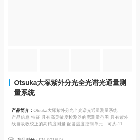
Otsuka大塚紫外分光全光谱光通量测
量系统
产品简介：
Otsuka大塚紫外分光全光谱光通量测量系统
产品信息 特征 具有高灵敏度检测器的宽测量范围 具有紫外
线自吸收校正的高精度测量 配备温度控制单元，可从-110C
进行温度控制 涵盖从紫外线到可见光的波长范围 电源、温控
单元、...
产品型号：
FM-9015UV