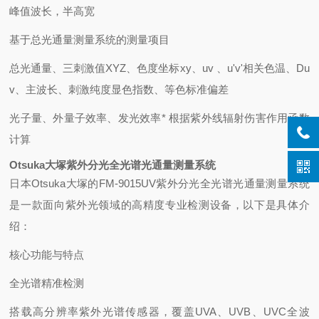
峰值波长，半高宽
基于总光通量测量系统的测量项目
总光通量、三刺激值XYZ、色度坐标xy、uv 、u'v'相关色温、Du
v、主波长、刺激纯度显色指数、等色标准偏差
光子量、外量子效率、发光效率* 根据紫外线辐射伤害作用函数
计算
Otsuka大塚紫外分光全光谱光通量测量系统
日本Otsuka大塚的FM-9015UV紫外分光全光谱光通量测量系统
是一款面向紫外光领域的高精度专业检测设备，以下是具体介
绍：
核心功能与特点
‌全光谱精准检测‌
搭载高分辨率紫外光谱传感器，覆盖UVA、UVB、UVC全波