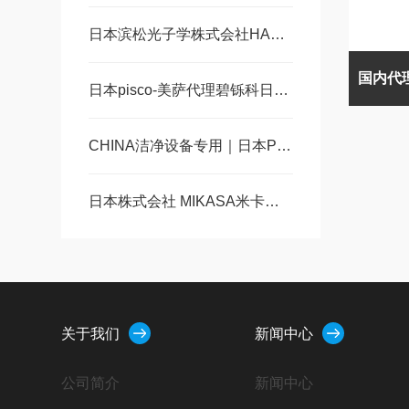
日本滨松光子学株式会社HAMAMATSU氙灯专注光学
日本pisco-美萨代理碧铄科日本专注气动元件、真空发生系统简介
CHINA洁净设备专用｜日本PISCO 株式会社生产气动元件
日本株式会社 MIKASA米卡萨MS-B100 / MS-B150 实验室旋涂机（匀胶机）
关于我们
新闻中心
公司简介
新闻中心