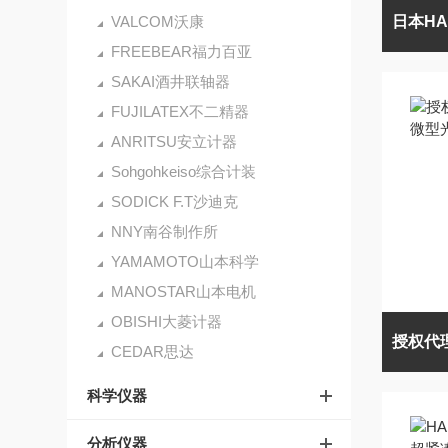
VALCOM沃康
FREEBEAR福力百亚
SAKAI酒井联轴器
FUJILATEX不二精器
ANRITSU安立计器
Sohgohkeiso综合计装
SODICK F.T沙迪克
NNY南谷制作所
YAMAMOTO山本科学
MANOSTAR山本电机
OBISHI大菱计器
CEDAR思达
科学仪器
分析仪器